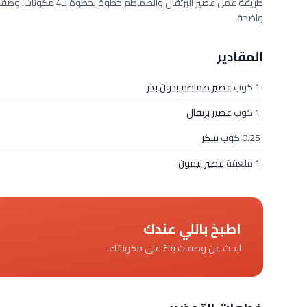
واضحة.
المقادير
1 كوب
عصير طماطم بدون بذر
1 كوب
عصير برتقال
0.25 كوب
سكر
1 ملعقة
عصير ليمون
اطبخ باللي عندك
ابحث عن وصفات بناءً على مكوناتك.