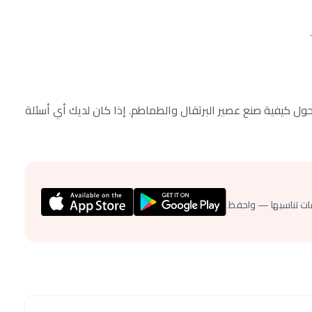
حول كيفية صنع عصير البرتقال والطماطم. إذا كان لديك أي أسئلة
ات تناسبها — واحفظ