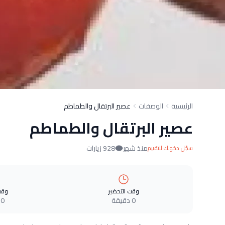
الرئيسية
الوصفات
عصير البرتقال والطماطم
عصير البرتقال والطماطم
منذ شهر
928 زيارات
سجّل دخولك للتقييم
وقت التحضير
وقت
0 دقيقة
0 دقيقة