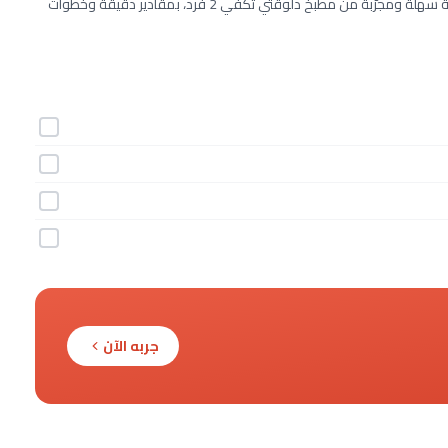
طريقة عمل عصير البرتقال والطماطم خطوة بخطوة بـ4 مكونات. وصفة سهلة ومجرّبة من مطبخ دلوقتي تكفي 2 فرد، بمقادير دقيقة وخطوات
جربه الآن