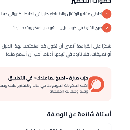
خطوات التحضير
اخلطي مقادير البرتقال والطماطم كلها في الخلاط الكهربائي جيدا .
1
صبي الخليط في كوب مزين بالشربات والسكر ويقدم باردا .ً
2
شكرًا على القراءة! أتمنى أن تكون قد استمتعت بهذا الدليل 
أو تعليقات، فلا تتردد في تركها أدناه. أحب أن أسمع منك!
جرّب ميزة «اطبخ بما عندك» في التطبيق
اكتب المكونات الموجودة في بيتك وهنقترح عليك وصف
وقيّم وصفاتك المفضلة.
أسئلة شائعة عن الوصفة