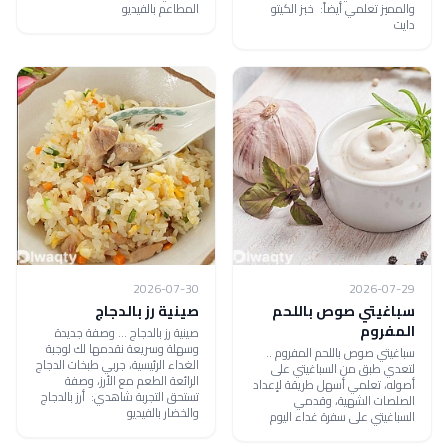
والمميز تعلمي أيضاً: خبز الكيتو
المطاعم بالفيديو
دايت
2026-07-30
2026-07-29
سباغيتي صوص باللحم
صينية رز بالدجاج
المفروم
صينية رز بالدجاج ... وصفة جديدة
وسهلة وسريعة نقدمها لك لوجبة
سباغيتي صوص باللحم المفروم ..
الغداء الرئيسية، جربي طبخات الدجاج
لتعدي طبق من السباغيتي على
الرائعة الطعم مع الأرز، وصفة
أصوله، تعلمي أسهل طريقة لإعداد
تستحق التجربة شاهدي: أرز بالدجاج
الصلصات الشهية، وقدمي
والخضار بالفيديو
السباغيتي على سفرة غداء اليوم