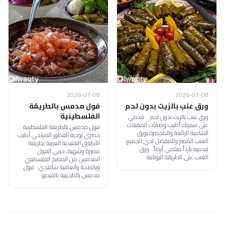
2026-07-08
2026-07-08
ورق عنب بالزيت بدون لحم
فول مدمس بالطريقة
الفلسطينية
ورق عنب بالزيت بدون لحم .. قدمي
على سفرتك أطيب وصفات المقبلات
فول مدمس بالطريقة الفلسطينية ...
الشامية الرائعة والمحضرة بورق
حضري لوجبة الفطور الصباحي أطيب
العنب المميز والمفضل لدى الجميع،
الأطباق التقليدية العربية بطريقة
قدميه بارداً تعلمي أيضاً: ورق
مميزة وشهية، جربي الفول
العنب على الطريقة اليونانية
المدمس من المطبخ الفلسطيني
وبالصحة والعافية شاهدي: فول
مدمس بالطحينية بالفيديو