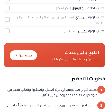
حسب الحاجة
زيت الزيتون
(البكر الممتاز)
حسب الرغبة
لبن زبادي
(مصل اللبن البيكورينو السائل الذي احتفظت من اللبن
الزبادي)
حسب الرغبة
العسل
(عسل الثوم)
اطبخ باللي عندك
جربه الآن
ابحث عن وصفات بناءً على مكوناتك.
خطوات التحضير
نضيف الثوم، بعد فرمه، إلى جرة العسل، ونغطيها، ونتركها تتخمر في
1
درجة حرارة الغرفة لمدة يومين على الأقل.
لتحضير الخبز المحمص: جهزي خبز قديم (من العجين المخمر أو القمح
2