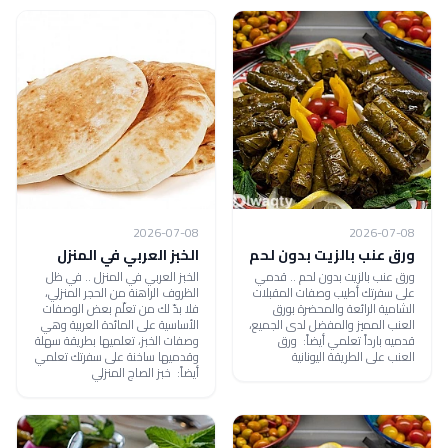
2026-07-08
2026-07-08
ورق عنب بالزيت بدون لحم
الخبز العربي في المنزل
ورق عنب بالزيت بدون لحم .. قدمي
الخبز العربي في المنزل .. في ظل
على سفرتك أطيب وصفات المقبلات
الظروف الراهنة من الحجر المنزلي،
الشامية الرائعة والمحضرة بورق
فلا بدّ لك من تعلّم بعض الوصفات
العنب المميز والمفضل لدى الجميع،
الأساسية على المائدة العربية وهي
قدميه بارداً تعلمي أيضاً: ورق
وصفات الخبز، تعلميها بطريقة سهلة
العنب على الطريقة اليونانية
وقدميها ساخنة على سفرتك تعلمي
أيضاً: خبز الصاج المنزلي