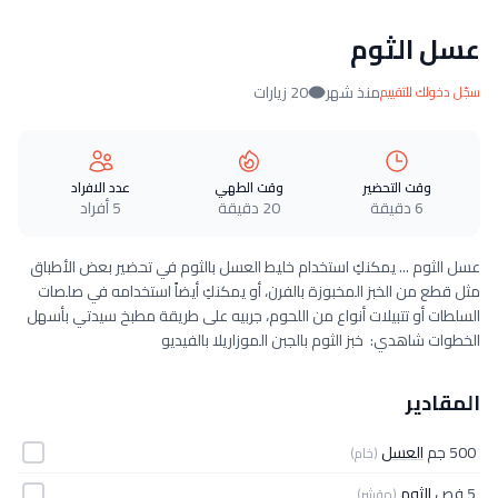
عسل الثوم
منذ شهر
20 زيارات
سجّل دخولك للتقييم
وقت التحضير
وقت الطهي
عدد الافراد
6 دقيقة
20 دقيقة
5 أفراد
عسل الثوم ... يمكنكِ استخدام خليط العسل بالثوم في تحضير بعض الأطباق
مثل قطع من الخبز المخبوزة بالفرن، أو يمكنكِ أيضاً استخدامه في صلصات
السلطات أو تتبيلات أنواع من اللحوم، جربيه على طريقة مطبخ سيدتي بأسهل
الخطوات شاهدي: خبز الثوم بالجبن الموزاريلا بالفيديو
المقادير
500 جم
العسل
(خام)
5 فص
الثوم
(مقشر)