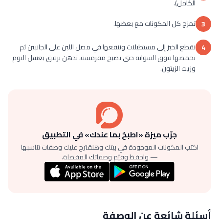
الكامل).
تمزج كل المكونات مع بعضها.
3
نقطع الخبز إلى مستطيلات وننقعها في مصل اللبن على الجانبين ثم
4
نحمصها فوق الشواية حتى تصبح مقرمشة، تدهن برفق بعسل الثوم
وزيت الزيتون.
جرّب ميزة «اطبخ بما عندك» في التطبيق
اكتب المكونات الموجودة في بيتك وهنقترح عليك وصفات تناسبها
— واحفظ وقيّم وصفاتك المفضلة.
أسئلة شائعة عن الوصفة