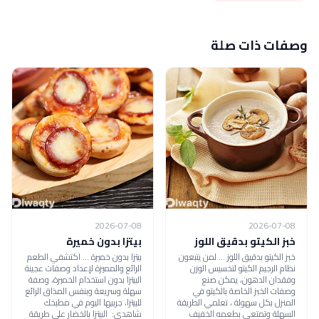
وصفات ذات صلة
2026-07-08
2026-07-08
خبز الكيتو بدقيق اللوز
بيتزا بدون خميرة
خبز الكيتو بدقيق اللوز ... لمن يتبعون
بيتزا بدون خميرة ... اكتشفي الطعم
نظام الرجيم الكيتو لتخسيس الوزن
الرائع والمميزة لإعداد وصفات عجينة
وفقدان الدهون، يمكن صنع
البيتزا بدون استخدام الخميرة، وصفة
وصفات الخبز الخاصة بالكيتو في
سهلة وسريعة وبنفس المذاق الرائع
المنزل بكل سهولة ، تعلمي الطريقة
للبيتزا، جربيها اليوم في مطبخك
السهلة وتمتعي بطعمه الخفيف
شاهدي: البيتزا بالخضار على طريقة