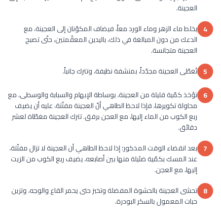
العجينة.
يخلط ماء الزهر وماء الورد معاً، فيضاف المكوّنان إلى العجينة، مع
4
الدعك من دون المبالغة في ذلك، باليدين المعقّمتين، حتّى تصبح
العجينة متجانسة.
تُغطّى العجينة مجدّداً، بمنشفة نظيفة، وتترك جانباً.
5
تؤخذ كمّية قليلة من العجينة، بوساطة الإبهام والسبابة والوسطى، مع
6
محاولة تكويرها، فإذا لاحظ الطاهي أنّ العجينة مفتّتة، عليه أن يضيف
ربع الكوب من الماء إليها، مع العجن برفق. تترك العجينة مغطّاة لعشر
دقائق.
بعد انقضاء الوقت المذكور؛ إذا لاحظ الطاهي أن العجينة لا تزال مفتّتة،
7
عند المسك بكمّية ضئيلة منها بين أصابعه، يضيف ربع الكوب من الزيت
إليها، مع العجن.
تحشى العجينة بالحشوة المفضلة وتخبز حتى يحمر القاع والوجه، وتزين
8
حبات المعمول بالسكر البودرة.