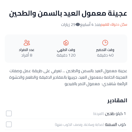
عجينة معمول العيد بالسمن والطحين
منذ 4 أسابيع
29 زيارات
سجّل دخولك للتقييم
وقت التحضير
وقت الطهي
عدد الافراد
40 دقيقة
120 دقيقة
8 أفراد
عجينة معمول العيد بالسمن والطحين ... تعرفي على طريقة عمل وصفات
العجينة الخاصة بمعمول العيد، جربيها بالمقادير الدقيقة والطعم والحشوة
الرائعة شاهدي: معمول التمر بالفيديو
المقادير
1 كيلو
طحين
(الفرخة)
كوب
السمنة
(مذابة وساخنة، ونصف الكوب منها)