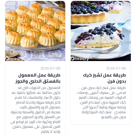
2026-07-08
2026-07-08
طريقة عمل تشيز كيك
طريقة عمل المعمول
بدون فرن
بالفستق الحلبي والجوز
طريقة عمل تشيز كيك بدون فرن ..
المعمول من الحلويات التي قد
قدمي على سفرتك أشهى وصفات
تكون مكلفة عند شرائها جاهزة عند
الحلويات الغربية من وصفات التشيز
حلول الأعياد والمناسبات لذا نقدم
كيك الشهية بدون استخدام الفرن،
لكم طريقة سهلة وناجحة لتحضير
وصفة سهلة وطيبة أعديها الآن
معمول الجوز والفستق بالبيت
شاهدي: تشيز كيك الشوكولاتة
بعجينة من الدقيق والسمنة وحشوة
بدون فرن بالفيديو
من الفستق والجوز الممزوج مع
القطر ونكهة ماء الورد ثم توضع في
الفرن للحصول على معمول ذهبي
ولذيذ لا يقاوم .