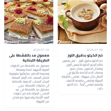
2026-07-24
2026-07-08
خبز الكيتو بدقيق اللوز
معمول مد بالقشطة على
الطريقة اللبنانية
خبز الكيتو بدقيق اللوز ... لمن يتبعون
نظام الرجيم الكيتو لتخسيس الوزن
معمول مد بالقشطة من الحلويات
وفقدان الدهون، يمكن صنع
العربية الشهية، لذيذة وبسيطة
وصفات الخبز الخاصة بالكيتو في
وسريعة التحضير، مكوناتها متوفرها
المنزل بكل سهولة ، تعلمي الطريقة
تشمل السميد، ماء الزهر، السمنة،
السهلة وتمتعي بطعمه الخفيف
السكر، المحلب، الخميرة، بالاضافة
والمميز تعلمي أيضاً: خبز الكيتو
الى مكونات القشطة، جربي
دايت
معمول مد بالقشطة في عيد
الاضحى المبارك لانه من حلويات
العيد اللذيذة وقدميها مع فنجان
من القهوة.