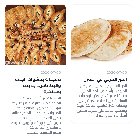
2026-07-08
2026-07-08
الخبز العربي في المنزل
معجنات بحشوات الجبنة
والبطاطس.. جديدة
الخبز العربي في المنزل .. في ظل
الظروف الراهنة من الحجر المنزلي،
ومبتكرة
فلا بدّ لك من تعلّم بعض الوصفات
المعجنات من أكثر الوصفات
الأساسية على المائدة العربية وهي
المرغوبة من الكبار والصغار على حد
وصفات الخبز، تعلميها بطريقة سهلة
سواء، تتنوع طرق العجينة وتتنوع
وقدميها ساخنة على سفرتك تعلمي
الحشوات أيضا حضرت الطاهية عالية
أيضاً: خبز الصاج المنزلي
جبرين المعجنات بحشوات مختلفة،
جربيها في عزوماتك وأبهري ضيوفك
.. شاهدي أيضاً طريقة
تحضير الصفيحة المشكلة