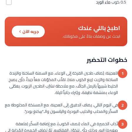
0.5 كوب
ماء الورد
اطبخ باللي عندك
جربه الآن
ابحث عن وصفات بناءً على مكوناتك.
خطوات التحضير
للعجينة: يُضاف طحين الفرخة إلى الوعاء، مع السمنة الساخنة والزبدة
1
الساخنة والزيت (ربع الكوب منه). تقلّب المكوّنات معاً جيداً، حتّى يصبح
الخليط شبيهاً بالرمل الجافّ، مع ملاحظة تشرّب الطحين الزيوت. يغطّى
الوعاء بمنشفة نظيفة، ويُترك جانباً لليلة.
في اليوم التالي، يضاف الدقيق إلى العجينة، مع المستكة المخلوطة مع
2
السكّر والمحلب والحليب البودرة واليانسون والـ"بيكنغ بودر".
تُذاب الخميرة في الماء (نصف الكوب)، مع إضافة السكّر (ملعقة
3
صغيرة) إليه، وذلك حتّى تتكوّن الفقاقيع، ثمّ تضاف الخميرة المُذابة إلى