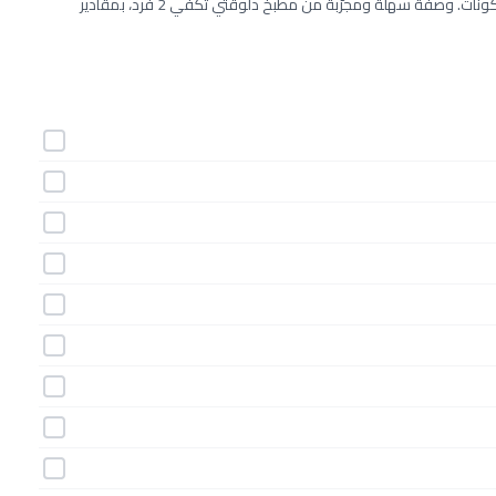
طريقة عمل 11 وصفة لكب كيك الليمون الطازج خطوة بخطوة بـ11 مكونات. وصفة سهلة ومجرّبة من مطبخ دلوقتي تكفي 2 فرد، بمقادير