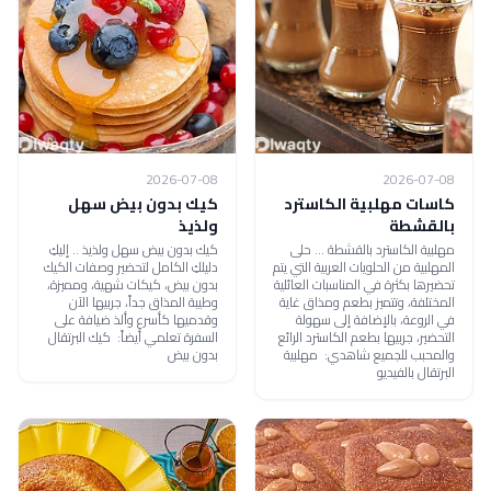
2026-07-08
2026-07-08
كاسات مهلبية الكاسترد
كيك بدون بيض سهل
بالقشطة
ولذيذ
مهلبية الكاسترد بالقشطة ... حلى
كيك بدون بيض سهل ولذيذ .. إليكِ
المهلبية من الحلويات العربية التي يتم
دليلكِ الكامل لتحضير وصفات الكيك
تحضيرها بكثرة في المناسبات العائلية
بدون بيض، كيكات شهية، ومميزة،
المختلفة، وتتميز بطعم ومذاق غاية
وطيبة المذاق جداً، جربيها الآن
في الروعة، بالإضافة إلى سهولة
وقدميها كأسرع وألذ ضيافة على
التحضير، جربيها بطعم الكاسترد الرائع
السفرة تعلمي أيضاً: كيك البرتقال
والمحبب للجميع شاهدي: مهلبية
بدون بيض
البرتقال بالفيديو