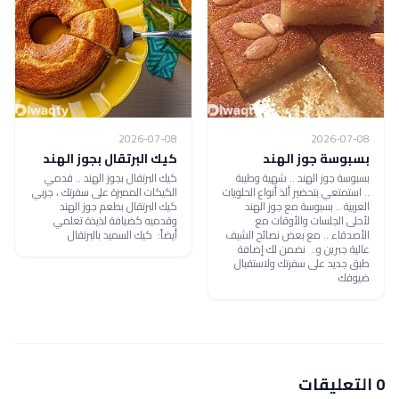
2026-07-08
2026-07-08
بسبوسة جوز الهند
كيك البرتقال بجوز الهند
بسبوسة جوز الهند .. شهية وطيبة
كيك البرتقال بجوز الهند .. قدمي
.. استمتعي بتحضير ألذ أنواع الحلويات
الكيكات المميزة على سفرتك ، جربي
العربية .. بسبوسة مع جوز الهند
كيك البرتقال بطعم جوز الهند
لأحلى الجلسات والأوقات مع
وقدميه كضيافة لذيذة تعلمي
الأصدقاء .. مع بعض نصائح الشيف
أيضاً: كيك السميد بالبرتقال
عالية جبرين و.. نضمن لك إضافة
طبق جديد على سفرتك ولاستقبال
ضيوفك
0 التعليقات