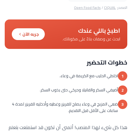
المصدر:
CIQUAL
/
Open Food Facts
اطبخ باللي عندك
جربه الآن
ابحث عن وصفات بناءً على مكوناتك.
خطوات التحضير
اخلطي الحليب مع الكريمة في وعاء.
1
أضيفي السكر والفانيلا وحركي حتى يذوب السكر.
2
ضعي المزيج في وعاء يصلح للفريزر وغطيه وأدخليه للفريزر لمدة 4
3
ساعات على الأقل قبل التقديم.
هذا كل شيء لهذا المنصب! أتمنى أن تكون قد استمتعت بتعلم