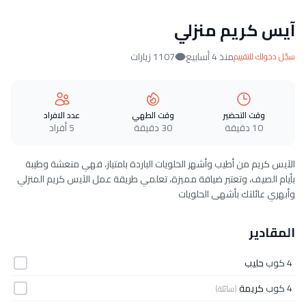
آيس كريم منزلي
منذ 4 أسابيع
1107 زيارات
سجّل دخولك للتقييم
وقت التحضير
وقت الطهي
عدد الافراد
10 دقيقة
30 دقيقة
5 أفراد
الآيس كريم من أطيب وأشهر الحلويات الباردة بامتياز، فهي منعشة وطيبة
بأيام الصيف، وتعتبر ضيافة مميزة، تعلمي طريقة عمل الآيس كريم المنزلي
وأبهري عائلتك بأشهى الحلويات
المقادير
4 كوب
حليب
4 كوب
كريمة
(سائلة)