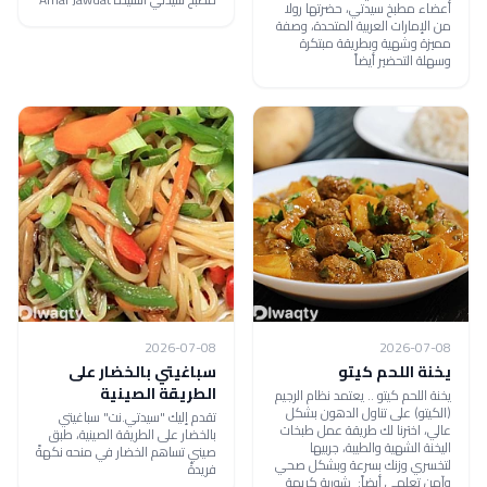
أعضاء مطبخ سيدتي، حضرتها رولا
من الإمارات العربية المتحدة، وصفة
مميزة وشهية وبطريقة مبتكرة
وسهلة التحضير أيضاً
2026-07-08
2026-07-08
يخنة اللحم كيتو
سباغيتي بالخضار على
الطريقة الصينية
يخنة اللحم كيتو .. يعتمد نظام الرجيم
(الكيتو) على تناول الدهون بشكل
تقدم إليك "سيدتي.نت" سباغيتي
عالي، اخترنا لك طريقة عمل طبخات
بالخضار على الطريقة الصينية، طبق
اليخنة الشهية والطيبة، جربيها
صيني تساهم الخضار في منحه نكهةً
لتخسري وزنك بسرعة وبشكل صحي
فريدةً
وآمن تعلمي أيضاً: شوربة كريمة