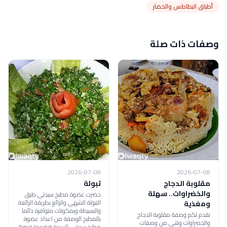
أطباق البطاطس والخضار
وصفات ذات صلة
2026-07-08
2026-07-08
مقلوبة الدجاج
تبولة
والخضراوات.. سهلة
حضرت عضوة مطبخ سيدتي طبق
التبولة الشهي والرائع بطريقة الرائعة
ومغذية
والبسيطة وبمكونات متوافرة دائما
نقدم لكم وصفة مقلوبة الدجاج
بالمطبخ الوصفة من اعداد عضوة
والخضراوات وهي من وصفات
مطبخ سيدتي السيدة Amal Jawdat