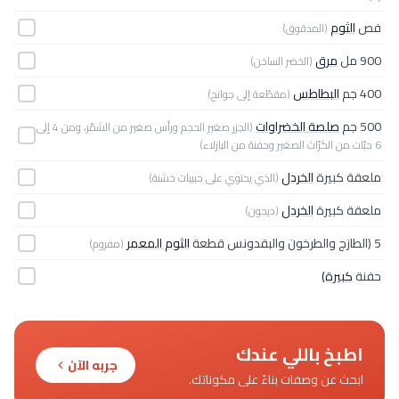
فص
الثوم
(المدقوق)
900 مل
مرق
(الخضر الساخن)
400 جم
البطاطس
(مقطّعة إلى جوانح)
500 جم
صلصة الخضراوات
(الجزر صغير الحجم ورأس صغير من الشمّر، ومن 4 إلى
6 حبّات من الكرّاث الصغير وحفنة من البازلاء)
ملعقة كبيرة
الخردل
(الذي يحتوي على حبيبات خشنة)
ملعقة كبيرة
الخردل
(ديجون)
5 (الطازج والطرخون والبقدونس قطعة
الثوم المعمر
(مفروم)
حفنة
كبيرة)
اطبخ باللي عندك
جربه الآن
ابحث عن وصفات بناءً على مكوناتك.