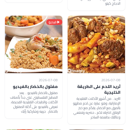
الدجاج كيتو
فيديو
2026-07-08
2026-07-08
ثريد اللحم على الطريقة
مفتول بالخضار بالفيديو
الخليجية
مفتول بالخضار بالفيديو .. يعد
المطبخ الفلسطيني غني جداً بأصناف
الثريد.. من أشهر الأكلات التقليدية
الأكلات والطبخات التقليدية القديمة،
الإماراتية، وهو عبارة عن لحم مطهو
تعرفي بالفيديو على أكلة المفتول
بالمرق مع الخضار، يقدّم مع خبز
بالخضار.. جربيه وشاركينا رأيك
الرقاق اخترناه لكم ، حضريه وتمتعي
وعائلتك بطعمه الساحر