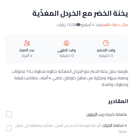
يخنة الخضر مع الخردل المغذّية
منذ 4 أسابيع
1028 زيارات
سجّل دخولك للتقييم
وقت التحضير
وقت الطهي
عدد الافراد
0 دقيقة
0 دقيقة
4 أفراد
طريقة عمل يخنة الخضر مع الخردل المغذّية خطوة بخطوة بـ10 مكونات.
وصفة سهلة ومجرّبة من مطبخ دلوقتي تكفي 4 أفراد، بمقادير دقيقة
وخطوات واضحة.
المقادير
ملعقة كبيرة
زيت الزيتون
4 قطعة
الكراث
(أو حبّة متوسطة الحجم من البصل، مقشّرة ومقطّعة إلى شرائح
رقيقة)