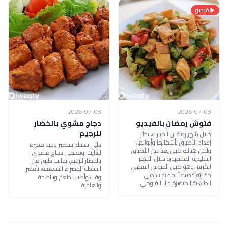
فيديو
2026-07-08
2026-07-08
فتوش رمضان بالفيديو
دجاج مشوي بالخضار
للرجيم
خلال شهر رمضان المبارك، يكثر
إعداد الأطباق بأشكالها وألوانها،
دللي نفسك بتحضير وجبة مميزة
ولكن هنالك طبق يعد من الأطباق
للدايت، وتعلمي دجاج مشوي
التقليدية المشهورة خلال الشهر
بالخضار للرجيم، بجانب طبق من
الكريم، وهو طبق الفتوش الشهي
السلطة الخضراء المنعشة، بأقصر
حضرته خصيصاً لمطبخ سيدتي
وقت وأطيب طعم وبالصحة
الطاهية المتميزة دالا الفيومي
والعافية