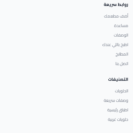
روابط سريعة
أضف مطعمك
مساعدة
الوصفات
اطبخ باللي عندك
المطابخ
اتصل بنا
التصنيفات
الحلويات
وصفات سريعة
اطباق رئيسية
حلويات غربية