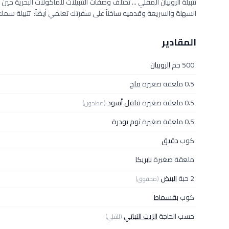
تتبيلة الروبيان المقلي ... تختلف وصفات التتبيلات للمأكولات البحرية حي
السهلة والسريعة وقدميه ساخناً على سفرتك تعلمي أيضاً: تتبيلة س
المقادير
500 جم
الروبيان
0.5 ملعقة صغيرة
ملح
0.5 ملعقة صغيرة
فلفل أسود
(مطحون)
0.5 ملعقة صغيرة
ثوم بودرة
كوب
دقيق
ملعقة صغيرة
بابريكا
2 حبة
البيض
(مخفوق)
كوب
بقسماط
حسب الحاجة
الزيت النباتي
(للقلي)