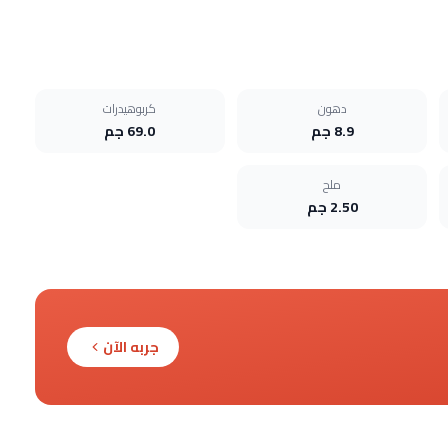
دهون
كربوهيدرات
8.9 جم
69.0 جم
ملح
2.50 جم
جربه الآن