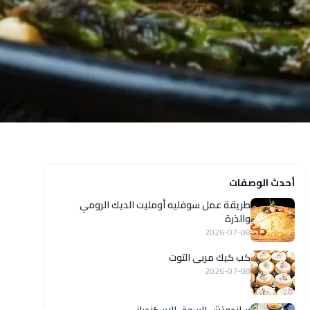
أحدث الوصفات
طريقة عمل سوفليه أومليت الديك الرومي
والذرة
2026-07-08
كب كيك مربى التوت
2026-07-08