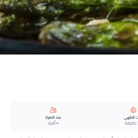
 الطهي
عدد الافراد
ة
4 أفراد