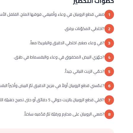
خطوات التحضير
ضعي قطع الروبيان في وعاء وأضيفي فوقها الملح، الفلفل الأسود
1
?اخلطي المكوّنات برفق.
2
?في وعاء صغير، اخلطي الدقيق والبابريكا معاً.
3
?جهّزي البيض المخفوق في وعاء والبقسماط في طبق.
4
?حمّي الزيت النباتي جيداً.
5
?غمّسي قطع الروبيان أولاً في مزيج الدقيق ثمّ البيض وأخيراً البق
6
?اقلي قطع الروبيان بالزيت حوالي 5 دقائق أو حتى تصبح ذهبيّة اللون.
7
?ضعي الروبيان على محارم ورقيّة ثمّ قدّميه ساخناً.
8