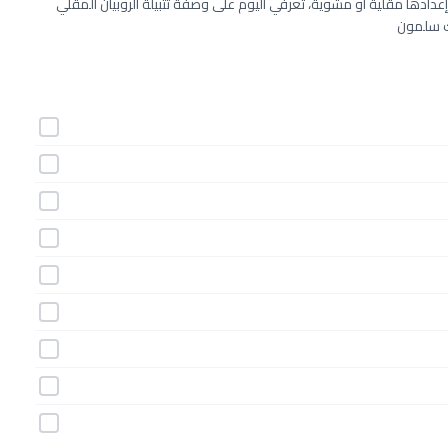
ن إعدادها مقلية أو مشوية، تعرفي اليوم على وصفة تتبيلة الروبيان المقلي
مك سلمون