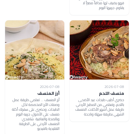
فهو يضيف لها مذاقاً مميزاً لا
يقاوم، جربيها اليوم
2026-07-08
2026-07-08
منسف اللحم
أرز المنسف
حضري أطيب طبخات عيد الأضحى
أرز المنسف ... تعلمي طريقة عمل
باللحم، وتعلمي من المطبخ الأردني
وصفات الأرز المخصصة لكل
طريقة عمل أشهر الأكلات، المنسف
الطبخات، وحضري على سفرتك أكلة
الشهي بطريقة سهلة وناجحة
منسف على الأصول، جربيه اليوم
وبالصحة والعافية شاهدي:
المنسف الأردني على الطريقة
التقليدية بالفيديو