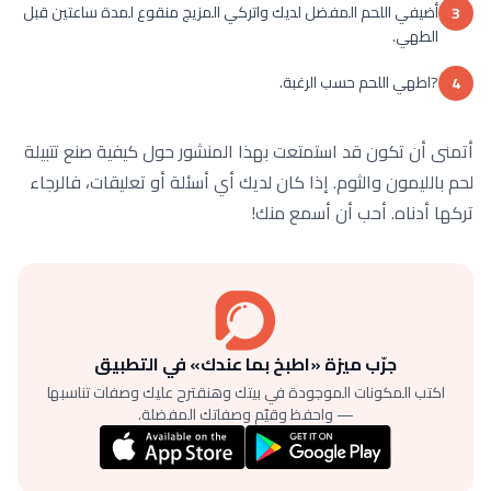
أضيفي اللحم المفضل لديك واتركي المزيج منقوع لمدة ساعتين قبل
3
الطهي.
?اطهي اللحم حسب الرغبة.
4
أتمنى أن تكون قد استمتعت بهذا المنشور حول كيفية صنع تتبيلة
لحم بالليمون والثوم. إذا كان لديك أي أسئلة أو تعليقات، فالرجاء
تركها أدناه. أحب أن أسمع منك!
جرّب ميزة «اطبخ بما عندك» في التطبيق
اكتب المكونات الموجودة في بيتك وهنقترح عليك وصفات تناسبها
— واحفظ وقيّم وصفاتك المفضلة.