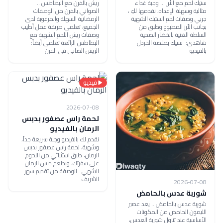
ستيك لحم مع الأرز ... وجبة غداء
ريش بالفرن مع البطاطس ..
مثالية وسهلة الإعداد، نقدمها لكِ ،
الصواني بالفرن من الوصفات
جربي وصفات لحم الستيك الشهية
الرمضانية السهلة والمرغوبة لدى
بجانب الأرز المطبوخ وطبق من
الجميع، تعلمي طريقة عمل أطيب
السلطة الغنية بالخضار الصحية
وصفات ريش اللحم الشهية مع
شاهدي: ستيك بصلصة الخردل
البطاطس الرائعة تعلمي أيضاً:
بالفيديو
الريش الضاني في الفرن
فيديو
2026-07-08
لحمة راس عصفور بدبس
الرمان بالفيديو
نقدم لك بالفيديو وجبة سريعة جداً،
وشهية، لحمة راس عصفور بدبس
الرمان، طبق استثنائي من اللحوم
على سفرتك، وبطعم دبس الرمان
الشهي الوصفة من تقديم سهر
الشريف
2026-07-08
شوربة عدس بالحامض
شوربة عدس بالحامض .. يعد عصير
الليمون الحامض من المكونات
الأساسية عند تناول شوربة العدس،