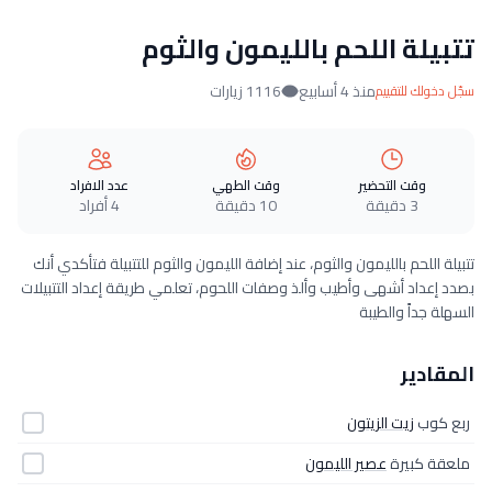
تتبيلة اللحم بالليمون والثوم
منذ 4 أسابيع
1116 زيارات
سجّل دخولك للتقييم
وقت التحضير
وقت الطهي
عدد الافراد
3 دقيقة
10 دقيقة
4 أفراد
تتبيلة اللحم بالليمون والثوم، عند إضافة الليمون والثوم للتتبيلة فتأكدي أنك
بصدد إعداد أشهى وأطيب وألذ وصفات اللحوم، تعلمي طريقة إعداد التتبيلات
السهلة جداً والطيبة
المقادير
ربع كوب
زيت الزيتون
ملعقة كبيرة
عصير الليمون