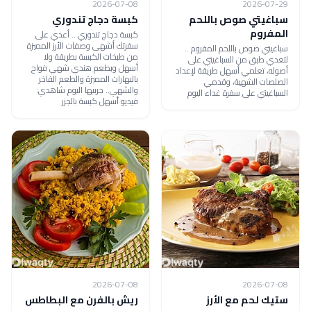
2026-07-08
2026-07-29
سباغيتي صوص باللحم
كبسة دجاج تندوري
المفروم
كبسة دجاج تندوري .. أعدي على
سفرتك أشهى وصفات الأرز المميزة
سباغيتي صوص باللحم المفروم ..
من طبخات الكبسة بطريقة ولا
لتعدي طبق من السباغيتي على
أسهل وبطعم هندي شهي فواح
أصوله، تعلمي أسهل طريقة لإعداد
بالبهارات المميزة والطعم الفاخر
الصلصات الشهية، وقدمي
والشهي.. جربيها اليوم شاهدي:
السباغيتي على سفرة غداء اليوم
فيديو أسهل كبسة بالجزر
2026-07-08
2026-07-08
ستيك لحم مع الأرز
ريش بالفرن مع البطاطس