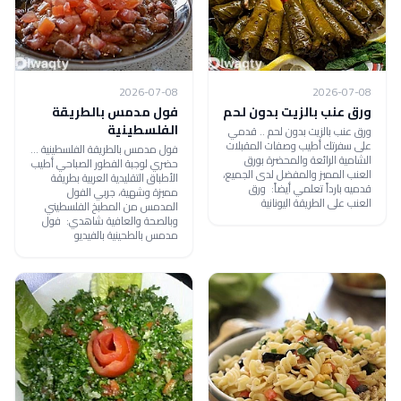
2026-07-08
2026-07-08
ورق عنب بالزيت بدون لحم
فول مدمس بالطريقة
الفلسطينية
ورق عنب بالزيت بدون لحم .. قدمي
على سفرتك أطيب وصفات المقبلات
فول مدمس بالطريقة الفلسطينية ...
الشامية الرائعة والمحضرة بورق
حضري لوجبة الفطور الصباحي أطيب
العنب المميز والمفضل لدى الجميع،
الأطباق التقليدية العربية بطريقة
قدميه بارداً تعلمي أيضاً: ورق
مميزة وشهية، جربي الفول
العنب على الطريقة اليونانية
المدمس من المطبخ الفلسطيني
وبالصحة والعافية شاهدي: فول
مدمس بالطحينية بالفيديو