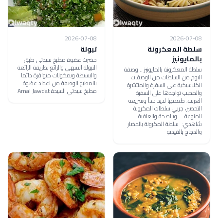
2026-07-08
2026-07-08
سلطة المعكرونة
تبولة
بالمايونيز
حضرت عضوة مطبخ سيدتي طبق
التبولة الشهي والرائع بطريقة الرائعة
سلطة المعكرونة بالمايونيز .. وصفة
والبسيطة وبمكونات متوافرة دائما
اليوم من السلطات من الوصفات
بالمطبخ الوصفة من اعداد عضوة
الكلاسيكية على السفرة والمنتشرة
مطبخ سيدتي السيدة Amal Jawdat
والمحبب تواجدها على السفرة
العربية، طعمها لذيذ جداً وسريعة
التحضير، جربي سلطات المكرونة
المنوعة ... وبالصحة والعافية
شاهدي: سلطة المكرونة بالخضار
والدجاج بالفيديو