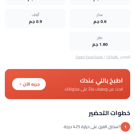
سكر
ألياف
0.6 جم
0.9 جم
ملح
1.80 جم
المصدر:
CIQUAL
/
Open Food Facts
اطبخ باللي عندك
جربه الآن
ابحث عن وصفات بناءً على مكوناتك.
خطوات التحضير
?سخني الفرن على حرارة 425 درجة.
1