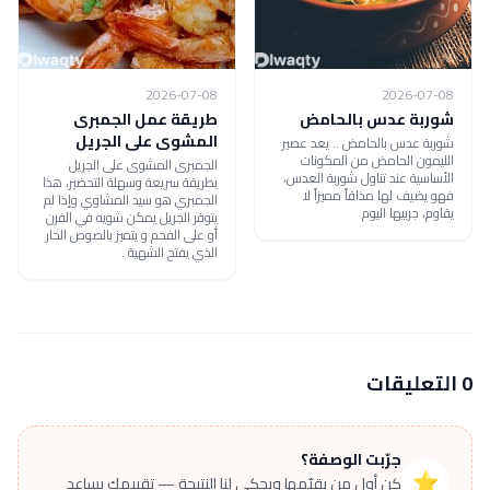
2026-07-08
2026-07-08
شوربة عدس بالحامض
طريقة عمل الجمبرى
المشوى على الجريل
شوربة عدس بالحامض .. يعد عصير
الليمون الحامض من المكونات
الجمبرى المشوى على الجريل
الأساسية عند تناول شوربة العدس،
بطريقة سريعة وسهلة التحضير، هذا
فهو يضيف لها مذاقاً مميزاً لا
الجمبري هو سيد المشاوي وإذا لم
يقاوم، جربيها اليوم
يتوفر الجريل يمكن شويه في الفرن
أو على الفحم و يتميز بالصوص الحار
الذي يفتح الشهية .
0 التعليقات
جرّبت الوصفة؟
⭐
كن أول من يقيّمها ويحكي لنا النتيجة — تقييمك يساعد