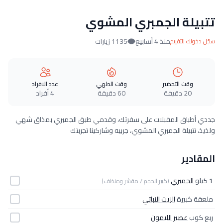
تتبيلة الجمبري المشوي
منذ 4 أسابيع
1135 زيارات
سجّل دخولك للتقييم
وقت التحضير
وقت الطهي
عدد الافراد
20 دقيقة
60 دقيقة
4 أفراد
جددي أطباق المقبلات على سفرتك، وقدمي طبق الجمبري بمذاق شهي
ولذيذ، تتبيلة الجمبري المشوي، جربيه وشاركينا تجربتك
المقادير
1 كيلو
الجمبري
(كبير الحجم / مقشر ومنظف)
ملعقة كبيرة
الزيت النباتي
ربع كوب
عصير الليمون