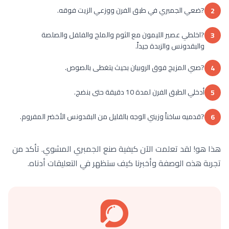
?ضعي الجمبري في طبق الفرن ووزعي الزيت فوقه.
2
?اخلطي عصير الليمون مع الثوم والملح والفلفل والصلصة
3
والبقدونس والزبدة جيداً.
?صبي المزيج فوق الروبيان بحيث يتغطى بالصوص.
4
أدخلي الطبق الفرن لمدة 10 دقيقة حتى بنضج.
5
?قدميه ساخناً وزيني الوجه بالقليل من البقدونس الأخضر المفروم.
6
هذا هو! لقد تعلمت الآن كيفية صنع الجمبري المشوي. تأكد من
تجربة هذه الوصفة وأخبرنا كيف ستظهر في التعليقات أدناه.