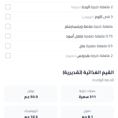
2 ملعقة كبيرة
الزبدة
(مذوبة)
3 فص
الثوم
(مهروس)
ملعقة كبيرة
صلصة ورشسترشاير
0.75 ملعقة صغيرة
فلفل أسود
0.5 ملعقة صغيرة
ملح
2 ملعقة كبيرة
بقدونس
(مفروم)
القيم الغذائية (تقديرية)
للحصة الواحدة
سعرات حرارية
بروتين
311 سعرة
50.0 جم
دهون
كربوهيدرات
8.1 جم
10.3 جم