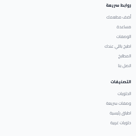
روابط سريعة
أضف مطعمك
مساعدة
الوصفات
اطبخ باللي عندك
المطابخ
اتصل بنا
التصنيفات
الحلويات
وصفات سريعة
اطباق رئيسية
حلويات غربية