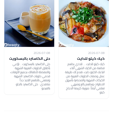
2026-07-08
2026-07-08
كيك كيتو للدايت
حلى الكاسترد بالبسكويت
كيك كيتو للدايت ... تلذذي بطعم
حلى الكاسترد بالبسكويت .. نوّعي
قطعة من الكيك الشهي أثناء
بأطباق الحلويات الغربية الشهية
اتباعك الكيتو دايت، نقدم لك طريقة
والمفضلة لأطفالك بجميع الأوقات،
عمل وصفات الحلويات الغربية من
قدمي حلويات الكاسترد الشهية
الكيكات الشهية والمحضرة بأسهل
وتمتعي بالطعم اللذيذ جداً
الخطوات وبطعم رائع وشهي
شاهدي: حلى الكاسترد بالجلو
تعلمي أيضاً: شوربة كريمة الدجاج
بالفيديو
كيتو