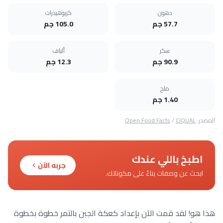
دهون
كربوهيدرات
57.7 جم
105.0 جم
سكر
ألياف
90.9 جم
12.3 جم
ملح
1.40 جم
المصدر:
CIQUAL
/
Open Food Facts
اطبخ باللي عندك
جربه الآن
ابحث عن وصفات بناءً على مكوناتك.
هذا هو! لقد قمت الآن بإعداد كعكة الجبن بالتمر خطوة بخطوة