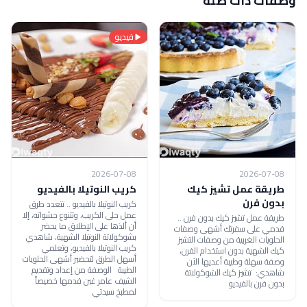
وصفات ذات صلة
فيديو
2026-07-08
2026-07-08
طريقة عمل تشيز كيك
كريب النوتيلا بالفيديو
بدون فرن
كريب النوتيلا بالفيديو .. تتعدد طرق
عمل حلى الكريب، وتتنوع حشواته، إلا
طريقة عمل تشيز كيك بدون فرن ..
أن ألذها على الإطلاق ما يحضر
قدمي على سفرتك أشهى وصفات
بشوكولاتة النوتيلا الشهية، شاهدي
الحلويات الغربية من وصفات التشيز
كريب النوتيلا بالفيديو، وتعلمي
كيك الشهية بدون استخدام الفرن،
أسهل الطرق لتحضير أشهى الحلويات
وصفة سهلة وطيبة أعديها الآن
الطيبة الوصفة من إعداد وتقديم
شاهدي: تشيز كيك الشوكولاتة
الشيف عامر غبن قدمها خصيصاً
بدون فرن بالفيديو
لمطبخ سيدتي