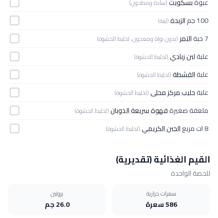
عبوة
بسكويت
(سادة ومطحون)
100 جم
الزبدة
(لينة)
7 حبة
التمر
(بدون نواة ومعجون، لخليط الحشوة)
علبة
لبن زبادي
(لخليط الحشوة)
علبة
القشطة
(لخليط الحشوة)
علبة
حليب مركز محلى
(لخليط الحشوة)
ملعقة صغيرة
قهوة سريعة الذوبان
(لخليط الحشوة)
8 ات مربع
الجبن الكريمي
(لخليط الحشوة)
القيم الغذائية (تقديرية)
للحصة الواحدة
سعرات حرارية
بروتين
586 سعرة
26.0 جم