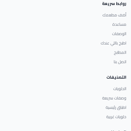
روابط سريعة
أضف مطعمك
مساعدة
الوصفات
اطبخ باللي عندك
المطابخ
اتصل بنا
التصنيفات
الحلويات
وصفات سريعة
اطباق رئيسية
حلويات غربية