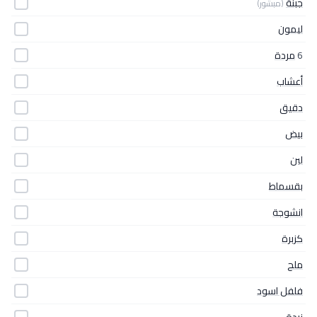
جبنة
(مبشور)
ليمون
6
مردة
أعشاب
دقيق
بيض
لبن
بقسماط
انشوجة
كزبرة
ملح
فلفل اسود
زبدة