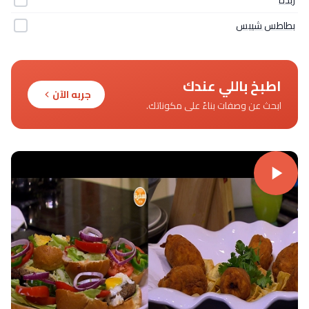
بطاطس شيبس
اطبخ باللي عندك
جربه الآن
ابحث عن وصفات بناءً على مكوناتك.