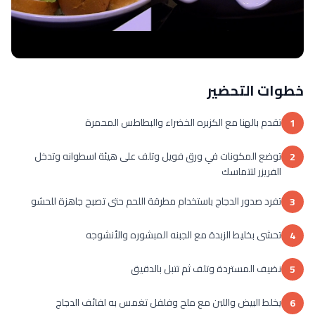
خطوات التحضير
تقدم بالهنا مع الكزبره الخضراء والبطاطس المحمرة
1
توضع المكونات في ورق فويل وتلف على هيئة اسطوانه وتدخل
2
الفريزر لتتماسك
تفرد صدور الدجاج باستخدام مطرقة اللحم حتى تصبح جاهزة للحشو
3
تحشى بخليط الزبدة مع الجبنه المبشوره والأنشوجه
4
نضيف المستردة وتلف ثم تتبل بالدقيق
5
يخلط البيض واللبن مع ملح وفلفل تغمس به لفائف الدجاج
6