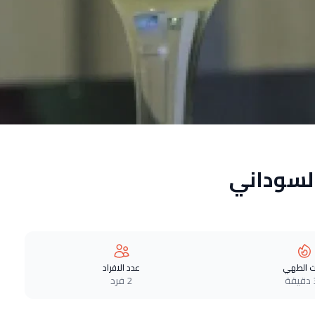
السوداني
 الطهي
عدد الافراد
ة
2 فرد