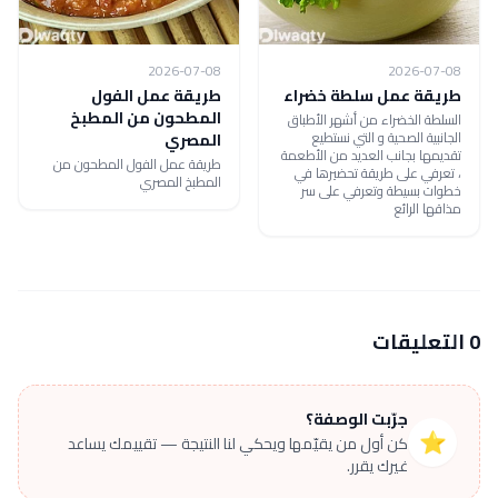
2026-07-08
2026-07-08
طريقة عمل سلطة خضراء
طريقة عمل الفول
المطحون من المطبخ
السلطة الخضراء من أشهر الأطباق
الجانبية الصحية و التي نستطيع
المصري
تقديمها بجانب العديد من الأطعمة
طريقة عمل الفول المطحون من
، تعرفي على طريقة تحضيرها في
المطبخ المصري
خطوات بسيطة وتعرفي على سر
مذاقها الرائع
0 التعليقات
جرّبت الوصفة؟
⭐
كن أول من يقيّمها ويحكي لنا النتيجة — تقييمك يساعد
غيرك يقرر.