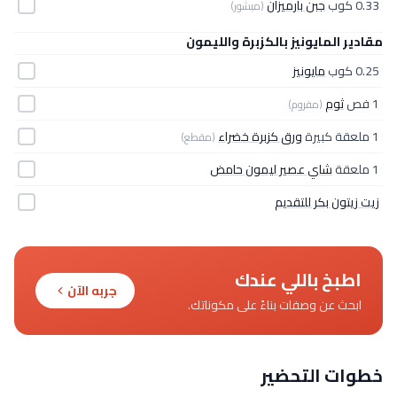
0.33 كوب
جبن بارميزان
(مبشور)
مقادير المايونيز بالكزبرة والليمون
0.25 كوب
مايونيز
1 فص
ثوم
(مفروم)
1 ملعقة كبيرة
ورق كزبرة خضراء
(مقطع)
1 ملعقة
شاي عصير ليمون حامض
زيت زيتون بكر للتقديم
اطبخ باللي عندك
جربه الآن
ابحث عن وصفات بناءً على مكوناتك.
خطوات التحضير