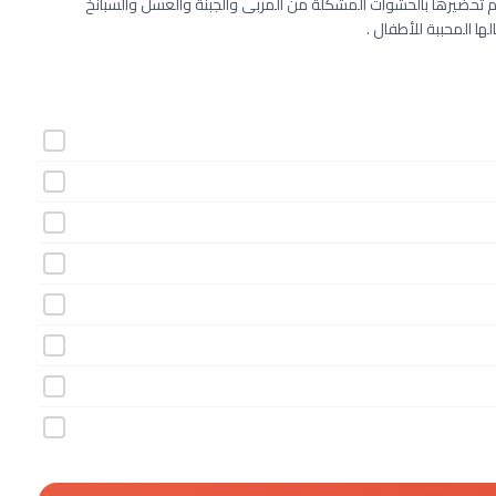
 تحضيرها بالحشوات المشكلة من المربى والجبنة والعسل والسبانخ
ها المحببة للأطفال .