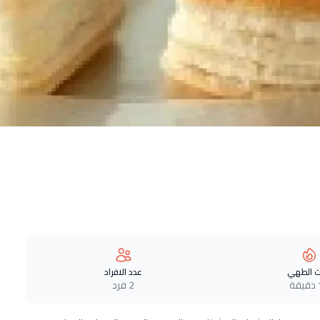
 الطهي
عدد الافراد
ة
2 فرد