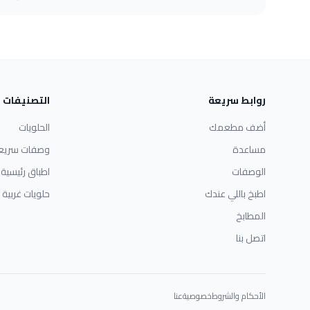
روابط سريعة
التصنيفات
أضف مطعمك
الحلويات
مساعدة
وصفات سريع
الوصفات
اطباق رئيسية
اطبخ باللي عندك
حلويات غربية
المطابخ
اتصل بنا
الأحكام والشروط
خصوصية
عنا