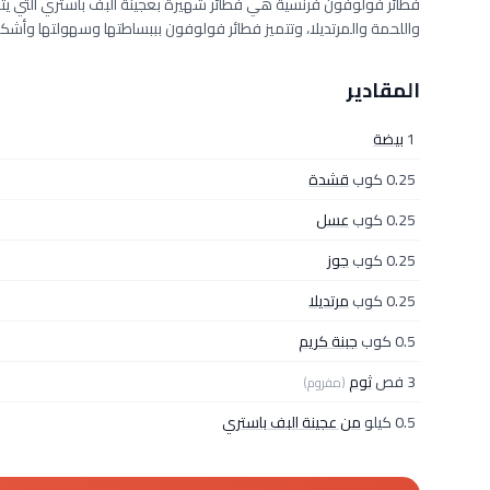
فطائر فولوفون فرنسية هي فطائر شهيرة بعجينة البف باستري التي يتم
واللحمة والمرتديلا، وتتميز فطائر فولوفون بببساطتها وسهولتها وأشكال
المقادير
1
بيضة
0.25 كوب
قشدة
0.25 كوب
عسل
0.25 كوب
جوز
0.25 كوب
مرتديلا
0.5 كوب
جبنة كريم
3 فص
ثوم
(مفروم)
0.5 كيلو
من عجينة البف باستري