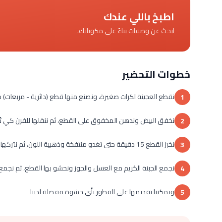
اطبخ باللي عندك
ابحث عن وصفات بناءً على مكوناتك.
خطوات التحضير
نقطع العجينة لكرات صغيرة، ونصنع منها قطع (دائرية - مربعات)
1
نخفق البيض وندهن المخفوق على القطع، ثم ننقلها للفرن كي تُخبز على حرارة
2
نخبز القطع 15 دقيقة حتى تغدو منتفخة وذهبية اللون، ثم نتركها لتبرد جانباً
3
نجمع الجبنة الكريم مع العسل والجوز ونحشو بها القطع، ثم نجمع 
4
ويمكننا تقديمها على الفطور بأي حشوة مفضلة لدينا
5