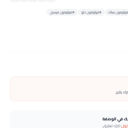
فولوفون سناك
#فولوفون حلو
#فولوفون فرنسي
ك يقرر.
يك في الوصفة
خول
لترك تعليق.