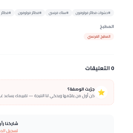
#حشوات فطائر فولوفون
#سناك فرنسي
#فطائر فولوفون
#فطائر 
المطبخ
المطبخ الفرنسي
0 التعليقات
جرّبت الوصفة؟
⭐
كن أول من يقيّمها ويحكي لنا النتيجة — تقييمك يساعد غير
شاركنا رأ
تسجيل الد