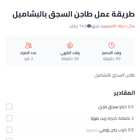
طريقة عمل طاجن السجق بالبشاميل
منذ شهر
145 زيارات
سجّل دخولك للتقييم
وقت التحضير
وقت الطهي
عدد الافراد
30 دقيقة
30 دقيقة
2 فرد
طاجن السجق بالبشاميل
المقادير
0.5 كيلو
سجق بلدي
2 ملعقة كبيرة
زيت صويا
0.5 كوب
جبن رومي
(مبشور)