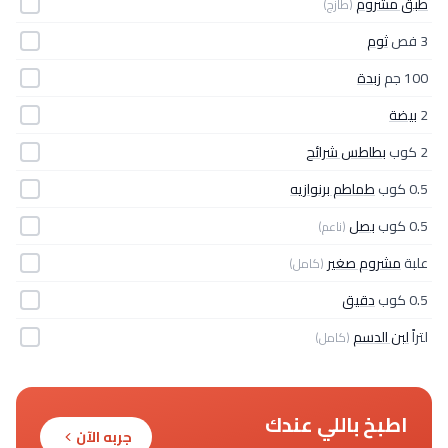
طبق مشروم
(طازج)
3 فص
ثوم
100 جم
زبدة
2
بيضة
2 كوب
بطاطس شرائح
0.5 كوب
طماطم برنوازيه
0.5 كوب
بصل
(ناعم)
علبة
مشروم صغير
(كامل)
0.5 كوب
دقيق
لتراً
لبن الدسم
(كامل)
اطبخ باللي عندك
جربه الآن