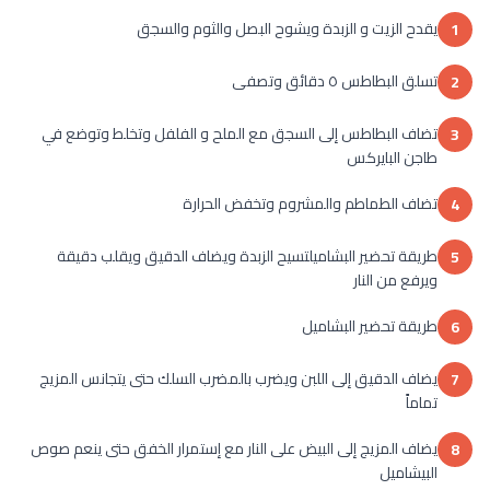
يقدح الزيت و الزبدة ويشوح البصل والثوم والسجق
1
تسلق البطاطس ٥ دقائق وتصفى
2
تضاف البطاطس إلى السجق مع الملح و الفلفل وتخلط وتوضع في
3
طاجن البايركس
تضاف الطماطم والمشروم وتخفض الحرارة
4
طريقة تحضير البشاميلتسيح الزبدة ويضاف الدقيق ويقلب دقيقة
5
ويرفع من النار
طريقة تحضير البشاميل
6
يضاف الدقيق إلى اللبن ويضرب بالمضرب السلك حتى يتجانس المزيج
7
تماماً
يضاف المزيج إلى البيض على النار مع إستمرار الخفق حتى ينعم صوص
8
البيشاميل