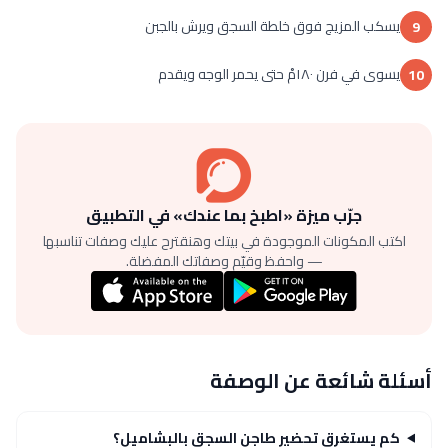
يسكب المزيج فوق خلطة السجق ويرش بالجبن
9
يسوى في فرن ١٨٠مْ حتى يحمر الوجه ويقدم
10
جرّب ميزة «اطبخ بما عندك» في التطبيق
اكتب المكونات الموجودة في بيتك وهنقترح عليك وصفات تناسبها
— واحفظ وقيّم وصفاتك المفضلة.
أسئلة شائعة عن الوصفة
كم يستغرق تحضير طاجن السجق بالبشاميل؟