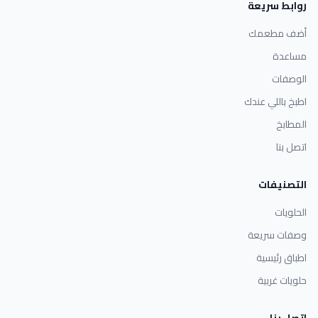
روابط سريعة
أضف مطعمك
مساعدة
الوصفات
اطبخ باللي عندك
المطابخ
اتصل بنا
التصنيفات
الحلويات
وصفات سريعة
اطباق رئيسية
حلويات غربية