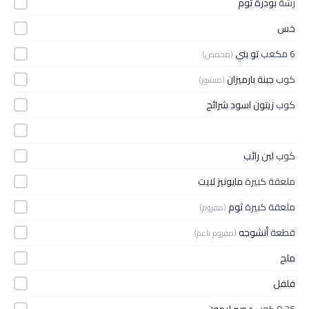
رشّة
بودرة ثوم
خس
6 مكعب
تو بني
(محمص)
كوب
جبنة بارميزان
(مبشور)
كوب
زيتون اسود شرائح
كوب
لبن رائب
ملعقة كبيرة
مايونيز لايت
ملعقة كبيرة
ثوم
(مفروم)
قطعة
أنشوجه
(مفروم ناعم)
ملح
فلفل