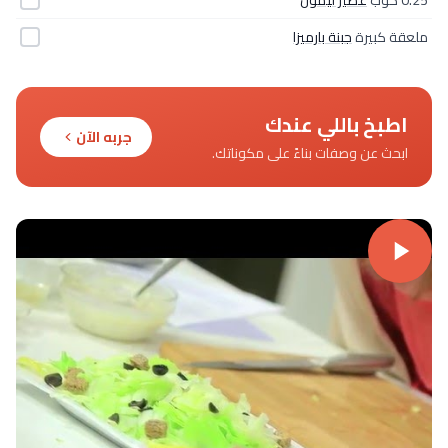
0.25 كوب
عصير ليمون
ملعقة كبيرة
جبنة بارميزا
اطبخ باللي عندك
جربه الآن
ابحث عن وصفات بناءً على مكوناتك.