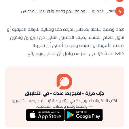
ضيفي الجمبري بالثوم وقلبيهم وقدميها وزينيها بالبقدونس
4
هذه وصفة سلطة بطاطس لذيذة حقًا ومثالية للنزهة الصيفية أو
تناول طعام العشاء. يضيف الجمبري القليل من البروتين وتكون
صلصة الأفوكادو خفيفة ولذيذة. أتمنى أن تجربها!
كالعادة، شكرًا على القراءة وآمل أن تحظى بيوم رائع.
جرّب ميزة «اطبخ بما عندك» في التطبيق
اكتب المكونات الموجودة في بيتك وهنقترح عليك وصفات تناسبها
— واحفظ وقيّم وصفاتك المفضلة.