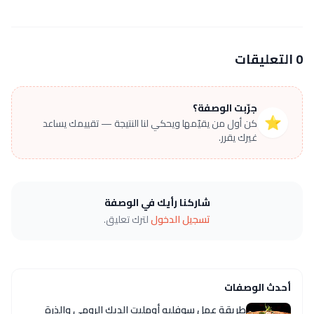
0 التعليقات
جرّبت الوصفة؟
⭐
كن أول من يقيّمها ويحكي لنا النتيجة — تقييمك يساعد
غيرك يقرر.
شاركنا رأيك في الوصفة
تسجيل الدخول
لترك تعليق.
أحدث الوصفات
طريقة عمل سوفليه أومليت الديك الرومي والذرة