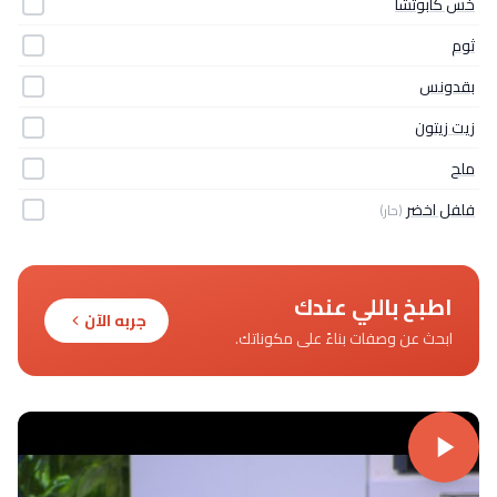
خس كابوتشا
ثوم
بقدونس
زيت زيتون
ملح
فلفل اخضر
(حار)
اطبخ باللي عندك
جربه الآن
ابحث عن وصفات بناءً على مكوناتك.