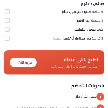
36 فص 3:6 ثوم
6 قطعة
صدور دجاج بدون عظم
2 ملعقة
زيت الزيتون
كوب
صوص الطماطم
2 شريحة
جبن موزاريلا أو تشيدر
(مبشور)
اطبخ باللي عندك
جربه الآن
ابحث عن وصفات بناءً على مكوناتك.
خطوات التحضير
حمي الفرن أولاً.
1
ضعي الدجاج بكيس بلاستيك، واطرقي الدجاج بالمدقة حتى يصير