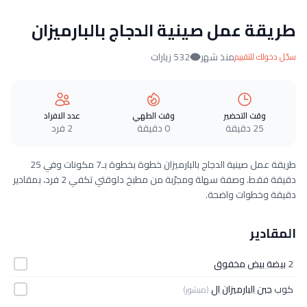
طريقة عمل صينية الدجاج بالبارميزان
منذ شهر
532 زيارات
سجّل دخولك للتقييم
وقت التحضير
وقت الطهي
عدد الافراد
25 دقيقة
0 دقيقة
2 فرد
طريقة عمل صينية الدجاج بالبارميزان خطوة بخطوة بـ7 مكونات وفي 25
دقيقة فقط. وصفة سهلة ومجرّبة من مطبخ دلوقتي تكفي 2 فرد، بمقادير
دقيقة وخطوات واضحة.
المقادير
2
بيضة بيض مخفوق
كوب
جبن البارميزان ال
(مبشور)