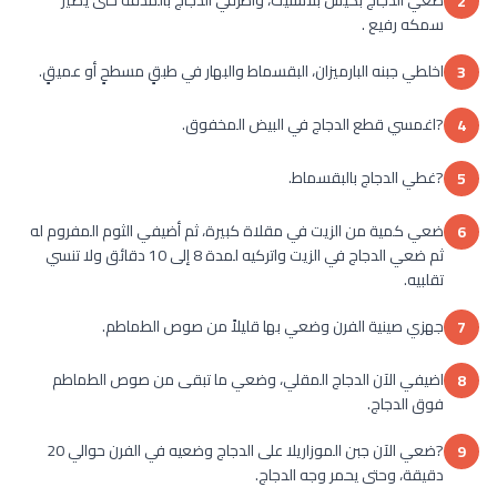
2
سمكه رفيع .
اخلطي جبنه البارميزان، البقسماط والبهار في طبقٍ مسطحٍ أو عميقٍ.
3
?اغمسي قطع الدجاج في البيض المخفوق.
4
?غطي الدجاج بالبقسماط.
5
ضعي كمية من الزيت في مقلاة كبيرة، ثم أضيفي الثوم المفروم له
6
ثم ضعي الدجاج في الزيت واتركيه لمدة 8 إلى 10 دقائق ولا تنسي
تقلبيه.
جهزي صينية الفرن وضعي بها قليلاً من صوص الطماطم.
7
اضيفي الآن الدجاج المقلي، وضعي ما تبقى من صوص الطماطم
8
فوق الدجاج.
?ضعي الآن جبن الموزاريلا على الدجاج وضعيه في الفرن حوالي 20
9
دقيقة، وحتى يحمر وجه الدجاج.