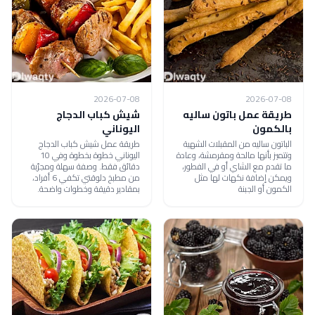
2026-07-08
2026-07-08
طريقة عمل باتون ساليه
شيش كباب الدجاج
بالكمون
اليوناني
الباتون ساليه من المقبلات الشهية
طريقة عمل شيش كباب الدجاج
وتتميز بأنها مالحة ومقرمشة، وعادة
اليوناني خطوة بخطوة وفي 10
ما تقدم مع الشاي أو في الفطور،
دقائق فقط. وصفة سهلة ومجرّبة
ويمكن إضافة نكهات لها مثل
من مطبخ دلوقتي تكفي 6 أفراد،
الكمون أو الجبنة
بمقادير دقيقة وخطوات واضحة.