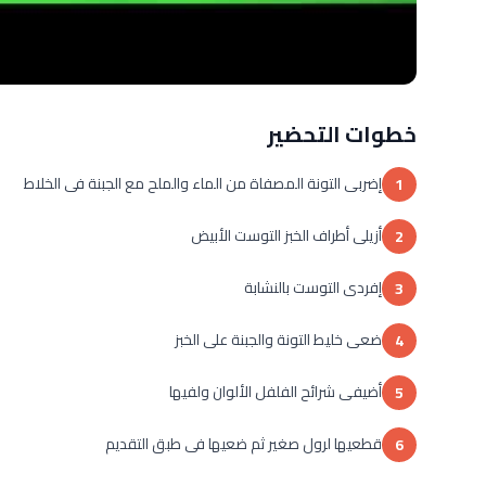
خطوات التحضير
إضربى التونة المصفاة من الماء والملح مع الجبنة فى الخلاط
1
أزيلى أطراف الخبز التوست الأبيض
2
إفردى التوست بالنشابة
3
ضعى خليط التونة والجبنة على الخبز
4
أضيفى شرائح الفلفل الألوان ولفيها
5
قطعيها لرول صغير ثم ضعيها فى طبق التقديم
6