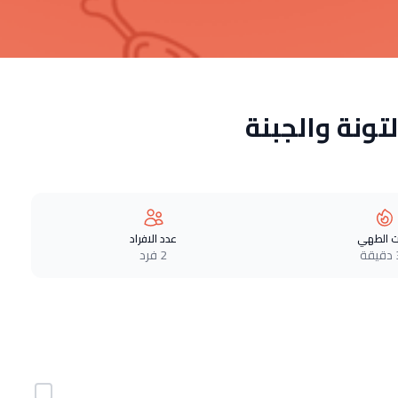
ونة والجبنة
 الطهي
عدد الافراد
ة
2 فرد