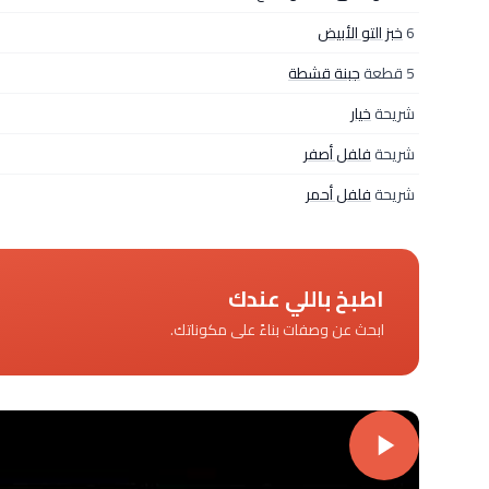
6
خبز التو الأبيض
5 قطعة
جبنة قشطة
شريحة
خيار
شريحة
فلفل أصفر
شريحة
فلفل أحمر
اطبخ باللي عندك
ابحث عن وصفات بناءً على مكوناتك.