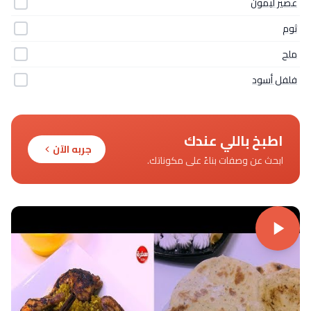
عصير ليمون
ثوم
ملح
فلفل أسود
اطبخ باللي عندك
جربه الآن
ابحث عن وصفات بناءً على مكوناتك.