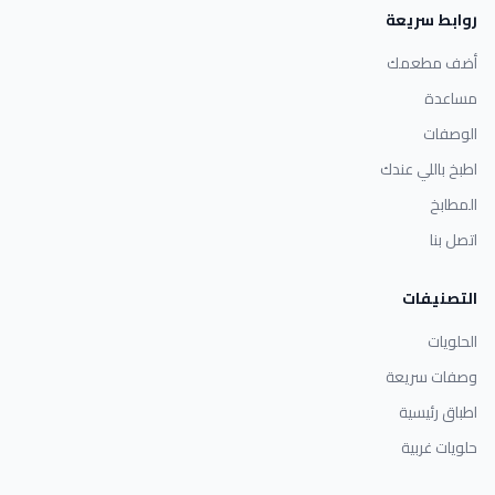
روابط سريعة
أضف مطعمك
مساعدة
الوصفات
اطبخ باللي عندك
المطابخ
اتصل بنا
التصنيفات
الحلويات
وصفات سريعة
اطباق رئيسية
حلويات غربية