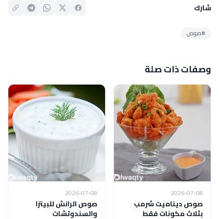
شارك
#صوص
وصفات ذات صلة
2026-07-08
2026-07-08
صوص ديناميت شرمب
صوص الرانش للبيتزا
بثلاث مكونات فقط
والسندوتشات