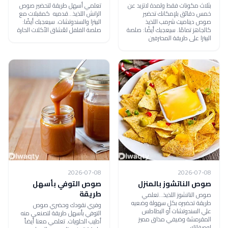
بثلاث مكونات فقط ولمدة لاتزيد عن
تعلمي أسهل طريقة لتحضير صوص
خمس دقائق بلإمكانك تحضير
الرانش اللذيذ...قدميه كمقبلات مع
صوص ديناميت شرمب اللذيذ
البيتزا والسندوتشات. سيعجبك أيضًا:
كالجاهز تمامًا. سيعجبك أيضًا: صلصة
صلصة الفلفل لعُشاق الأكلات الحارة
البيتزا على طريقة المحترفين
2026-07-08
2026-07-08
صوص الناتشوز بالمنزل
صوص التوفي بأسهل
طريقة
صوص الناتشوز اللذيذ...تعلمي
طريقة تحضيره بكل سهولة وضعيه
وفري نقودك وحضري صوص
علي السندوتشات أو البطاطس
التوفي بأسهل طريقة لتصنعي منه
المقرمشة وضيفي مذاق مميز
أطيب الحلويات. تعلمي معنا أيضاً
لوصفاتك.