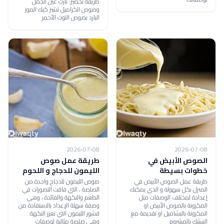
طريقة تحضير: تارت عين الجمل
وصوص الكراميل تشيز كيك الموز
البارد بصوص التوت الأحمر
2026-07-08
2026-07-08
الصوص الأبيض في
طريقة عمل صوص
خطوات بسيطة
الليمون للدجاج و اللحوم
طريقة عمل الصوص الأبيض في
صوص الليمون للدجاج واحدة من
المنزل بكل سهولة و الذي يمكنك
الصلصة ، التي فاقت التصورات في
إعدادة لمختلف الوصفات مثل
الطعم والنكهة والفائدة ، وهي
المكرونة بالصوص الأبيض او
وصفة سهلة الإعداد بالاستفادة من
المكرونة بالبشاميل او تقديمة مع
قشور الليمون التي تعزز النكهة.
الستيك بالمشروم
وهي صلصة مثالية لوصفات