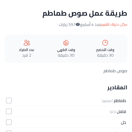
طريقة عمل صوص طماطم
منذ 4 أسابيع
597 زيارات
سجّل دخولك للتقييم
وقت التحضير
وقت الطهي
عدد الافراد
30 دقيقة
30 دقيقة
2 فرد
صوص طماطم
المقادير
طماطم
(مبشور)
فلفل
(حار)
خل