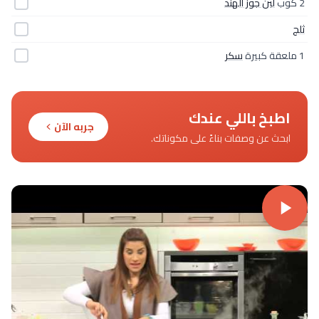
2 كوب
لبن جوز الهند
ثلج
1 ملعقة كبيرة
سكر
اطبخ باللي عندك
جربه الآن
ابحث عن وصفات بناءً على مكوناتك.