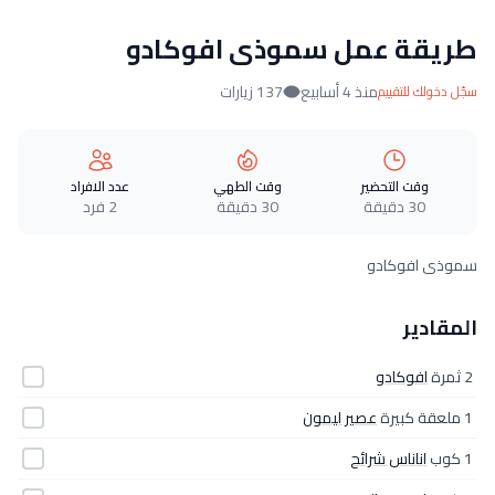
طريقة عمل سموذى افوكادو
منذ 4 أسابيع
137 زيارات
سجّل دخولك للتقييم
وقت التحضير
وقت الطهي
عدد الافراد
30 دقيقة
30 دقيقة
2 فرد
سموذى افوكادو
المقادير
2 ثمرة
افوكادو
1 ملعقة كبيرة
عصير ليمون
1 كوب
اناناس شرائح