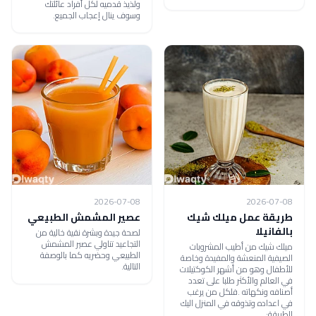
ولذيذ قدميه لكل أفراد عائلتك
وسوف ينال إعجاب الجميع.
2026-07-08
2026-07-08
طريقة عمل ميلك شيك
عصير المشمش الطبيعي
بالفانيلا
لصحة جيدة وبشرة نقية خالية من
التجاعيد تناولي عصير المشمش
ميلك شيك من أطيب المشروبات
الطبيعي وحضريه كما بالوصفة
الصيفية المنعشة والمفيدة وخاصة
التالية.
للأطفال وهو من أشهر الكوكتيلات
في العالم والأكثر طلبا على تعدد
أصنافه ونكهاته .فلكل من يرغب
في اعداده وتذوقه في المنزل اليك
الطريقة: