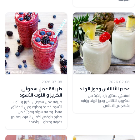
2026-07-08
2026-07-08
عصير الأناناس وجوز الهند
طريقة عمل سموثى
الكريز و التوت الأسود
استمتي بمذاق بارد ولذيذ من
مشروب الأناناس وجوز الهند وزينيه
طريقة عمل سموثى الكريز و التوت
بقطع من الأناناس.
الأسود خطوة بخطوة وفي 5 دقائق
فقط. وصفة سهلة ومجرّبة من
مطبخ دلوقتي تكفي 2 فرد، بمقادير
دقيقة وخطوات واضحة.