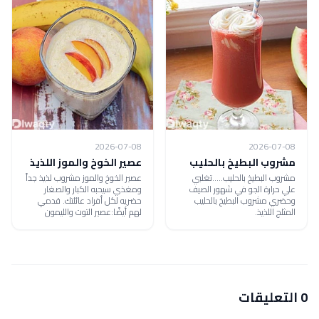
2026-07-08
2026-07-08
مشروب البطيخ بالحليب
عصير الخوخ والموز اللذيذ
مشروب البطيخ بالحليب.....تغلبي
عصير الخوخ والموز مشروب لذيذ جداً
علي حرارة الجو في شهور الصيف
ومغذي سيحبه الكبار والصغار
وحضري مشروب البطيخ بالحليب
حضريه لكل أفراد عائلتك. قدمي
المثلج اللذيذ.
لهم أيضًا:عصير التوت والليمون
0 التعليقات