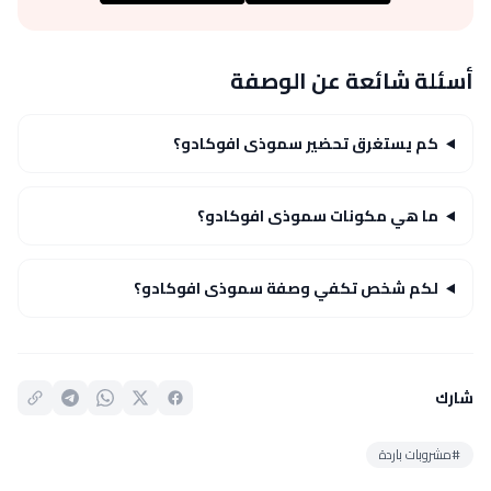
أسئلة شائعة عن الوصفة
كم يستغرق تحضير سموذى افوكادو؟
ما هي مكونات سموذى افوكادو؟
لكم شخص تكفي وصفة سموذى افوكادو؟
شارك
#مشروبات باردة