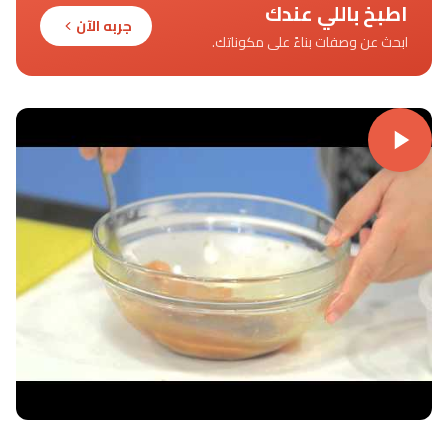
اطبخ باللي عندك
جربه الآن
ابحث عن وصفات بناءً على مكوناتك.