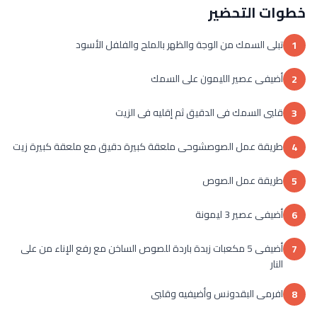
خطوات التحضير
تبلى السمك من الوجة والظهر بالملح والفلفل الأسود
1
أضيفى عصير الليمون على السمك
2
قلبى السمك فى الدقيق ثم إقليه فى الزيت
3
طريقة عمل الصوصشوحى ملعقة كبيرة دقيق مع ملعقة كبيرة زيت
4
طريقة عمل الصوص
5
أضيفى عصير 3 ليمونة
6
أضيفى 5 مكعبات زبدة باردة للصوص الساخن مع رفع الإناء من على
7
النار
افرمى البقدونس وأضيفيه وقلبى
8