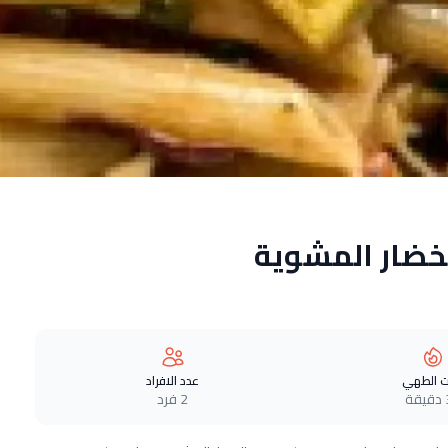
خضار المشوية
 الطهي
عدد الافراد
ة
2 فرد