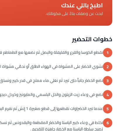
اطبخ باللي عندك
ابحث عن وصفات بناءً على مكوناتك.
خطوات التحضير
نقطع الكوسا والقرع والفليفلة والبصل ثم نضعها مع الطماطم في
1
نشوي الخضار على المشواة في الهواء الطلق أو نحمّي مشواة الفرن ونضع 
2
نضع الخضار جانباً حتى تبرد ثم نغلي ماء مملح في قدر كبير ونسلق الباستا لمدة 7-10 دقائق ثم نصفيها و
3
نضع في وعاء زيت الزيتون والخل البلسمي والمايونيز وخردل ديجون
4
عندما تبرد الخضراوات نقطعها إلى قطع صغيرة 1 إنش ثم نفرم البقدونس خشن .
5
نخلط في وعاء كبير الباستا والخضار المقطعة والبقدونس ثم نسك
6
تصبح سلطة الباستا مع الخضار جاهزة للتقديم .