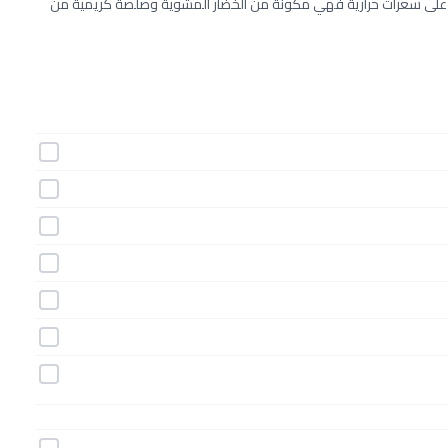
وي على سعرات حرارية فهي مكونة من الخضار المشوية وصلصة كريمية من