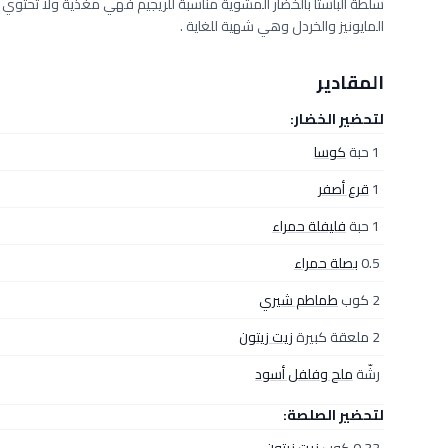
سلطة الباستا بالخضار المشوية مناسبة للريجيم فهي مغذية ولا تحت
المايونيز والخردل وهي شهية للغاية .
المقادير
لتحضير الخضار:
1 حبة
كوسا
1
قرع أصفر
1 حبة
فليفلة حمراء
0.5
بصلة حمراء
2 كوب
طماطم شيري
2 ملعقة كبيرة
زيت زيتون
رشّة
ملح وفلفل أسود
لتحضير الصلصة: