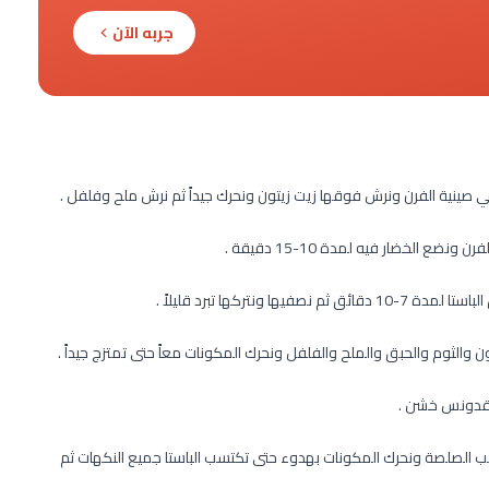
جربه الآن
 صينية الفرن ونرش فوقها زيت زيتون ونحرك جيداً ثم نرش ملح وفلفل .
الخضار فيه لمدة 10-15 دقيقة .
نتركها تبرد قليلاً .
 والثوم والحبق والملح والفلفل ونحرك المكونات معاً حتى تمتزج جيداً .
ب الصلصة ونحرك المكونات بهدوء حتى تكتسب الباستا جميع النكهات ثم