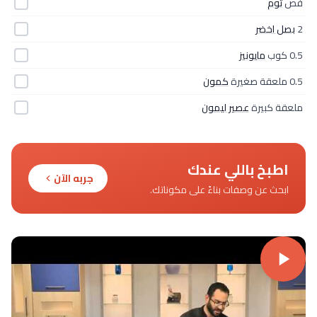
فص
ثوم
2
بصل اخضر
0.5 كوب
مايونيز
0.5 ملعقة صغيرة
كمون
ملعقة كبيرة
عصير ليمون
اطبخ باللي عندك
جربه الآن
ابحث عن وصفات بناءً على مكوناتك.