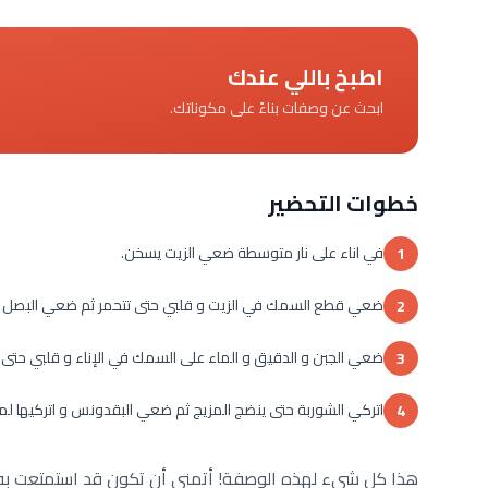
اطبخ باللي عندك
ابحث عن وصفات بناءً على مكوناتك.
خطوات التحضير
في اناء على نار متوسطة ضعي الزيت يسخن.
1
ضعي قطع السمك في الزيت و قلبي حتى تتحمر ثم ضعي البصل و ا
2
ضعي الجبن و الدقيق و الماء على السمك في الإناء و قلبي حتى ت
3
اتركي الشوربة حتى ينضج المزيج ثم ضعي البقدونس و اتركيها لمدة 5 دقائق و تقدم سا
4
هذا كل شيء لهذه الوصفة! أتمنى أن تكون قد استمتعت به و