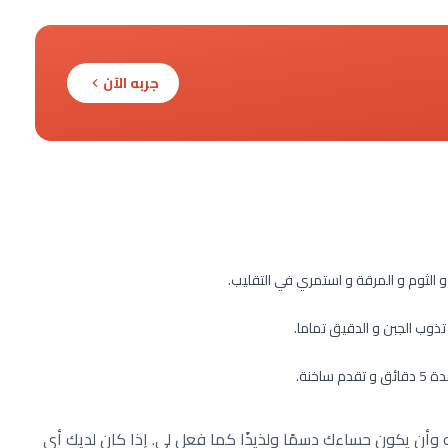
جربه الآن
لثوم و المرقة و استمري في التقليب.
ذوب الجبن و الدقيق تماما.
خنة.
أن يكون حساءك دسمًا ولذيذًا كما فعل لي. إذا كان لديك أي