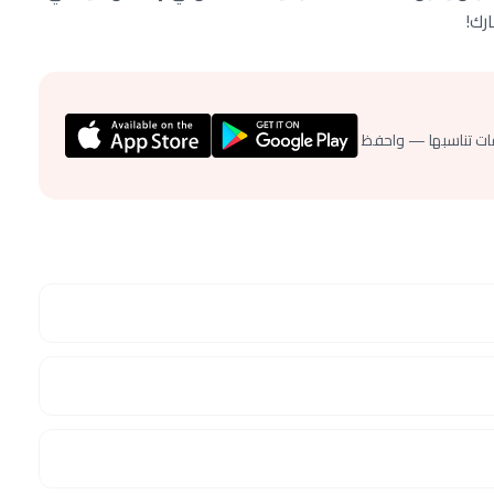
رك!
ات تناسبها — واحفظ