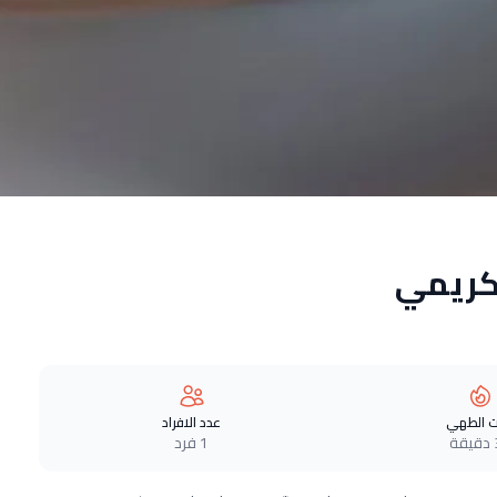
كريمي
 الطهي
عدد الافراد
ة
1 فرد