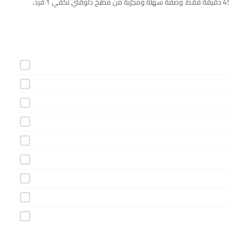
طريقة عمل شوربة السمك الكريمي خطوة بخطوة بـ9 مكونات وفي 45 دقيقة فقط. وصفة سهلة ومجرّبة من مطبخ دلوقتي تكفي 1 فرد،