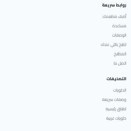
روابط سريعة
أضف مطعمك
مساعدة
الوصفات
اطبخ باللي عندك
المطابخ
اتصل بنا
التصنيفات
الحلويات
وصفات سريعة
اطباق رئيسية
حلويات غربية