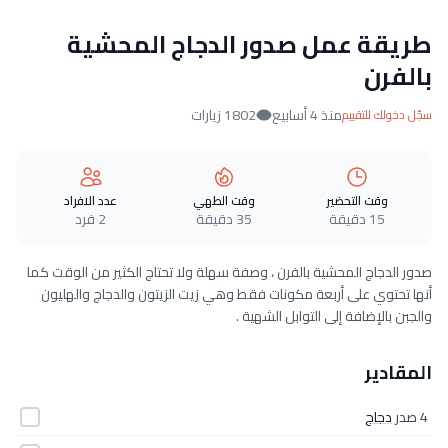
طريقة عمل صدور الدجاج المحشية
بالفرن
منذ 4 أسابيع
1802 زيارات
سجّل دخولك للتقييم
وقت التحضير
وقت الطهي
عدد الافراد
15 دقيقة
35 دقيقة
2 فرد
صدور الدجاج المحشية بالفرن ، وصفة سهلة ولا تحتاج الكثير من الوقت كما
أنها تحتوي على أربعة مكونات فقط وهي زيت الزيتون والدجاج والهليون
والجبن بالإضافة إلى التوابل الشهية .
المقادير
4 صدر
دجاج