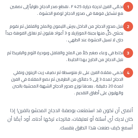
نحمّي الفرن لدرجة حرارة 425 F . نقطع صدر الدجاج طولياً إلى نصفين
1
مع تشكيل فوهة في صدور الدجاج لوضع الحشوة .
نتبل صدور الدجاج من الداخل ببرش الليمون والملح والفلفل ثم نقوم
2
بحشي كلٍّ منها بجبنة الموزاريلا و 3 أعواد هليون ثم نغلق الفوهة جيداً
حتى لا تسيل الحشوة عند الطهي .
نخلط في وعاء صغير كلاً من الملح والفلفل وبودرة الثوم والبابريكا ثم
3
نتبل الدجاج من الخارج بهذا الخليط .
نحمي مقلاة الفرن على نار متوسطة ثم نضيف زيت الزيتون ونقلي
4
الدجاج لمدة 3 إلى 5 دقائق من الطرفين ثم نضع المقلاة في الفرن
لمدة 20 دقيقة . بعدها نوزع صدور الدجاج الشهية المحشية بالجبن
والهليون على أطباق التقديم .
أتمنى أن تكون قد استمتعت بوصفة الدجاج المحشو بالفرن! إذا
كان لديك أي أسئلة أو تعليقات، فالرجاء تركها أدناه. أود أيضًا أن
أسمع كيف صنعت هذا الطبق بنفسك.