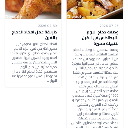
2026-07-30
2026-07-25
وصفة دجاج اليوم
طريقة عمل افخاذ الدجاج
بالبطاطس في الفرن
بالفرن
بتتبيلة مميزة
افخاذ الدجاج بالفرن تحتوي على
دهون اكثر من باقي اجزاء الدجاج
وصفتنا هذه من ألذ وصفات الدجاج
عكس صدور دجاج التي تكون ناشفة
المناسبة للعائلة و العزومات و تعتبر
لعدم وجود الدهون فيها ، فصدور
من الاطباق المشهورة في مختلف
الدجاج عادة تكون مناسبة لمتبعي
مطابخ العالم ، لأن مكوناتها متوفرة
حمية غذائية. في طبق اليوم
بكثرة و مرغوبة لدى جميع الناس .
سنستخدم أفخاذ الدجاج لأننا نريد ان
حيث يمكننا تحضيرها بمكونين فقط
نطهوها بالدهن الموجود فيها مع
مع بعض التوابل . و لنجاح هذه
البهارات
الوصفة لابد من اختيار حجم و نوع
الدجاج بعناية، لذلك ينصح باختيار
دجاجة كبيرة الحجم يزيد وزنها عن
1200غ بحيث تكون غنية بالعصارة و
اللحم و لن تخسر الكثير من حجمها و
لن تجف اثناء الشوي و ستكفي
عدداً أكبر من الافراد و يجب ان
تكون ممتلئة و متماسكة و لون
جلدها موحد ولا يحمل كدمات .
لاعداد هذه الوصفة اختاري بطاطس
بنية متوسطة الحجم لأن البطاطس