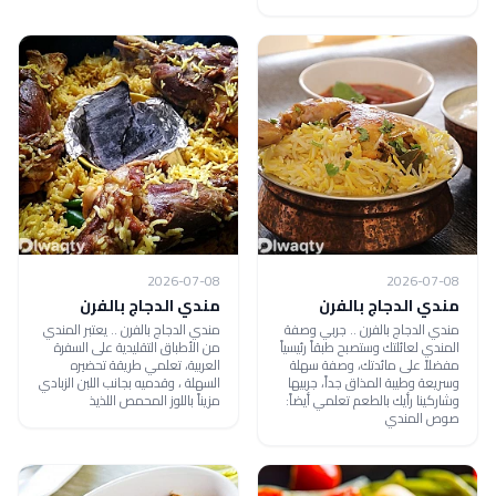
2026-07-08
2026-07-08
مندي الدجاج بالفرن
مندي الدجاج بالفرن
مندي الدجاج بالفرن .. جربي وصفة
مندي الدجاج بالفرن .. يعتبر المندي
المندي لعائلتك وستصبح طبقاً رئيسياً
من الأطباق التقليدية على السفرة
مفضلاً على مائدتك، وصفة سهلة
العربية، تعلمي طريقة تحضيره
وسريعة وطيبة المذاق جداً، جربيها
السهلة ، وقدميه بجانب اللبن الزبادي
وشاركينا رأيك بالطعم تعلمي أيضاً:
مزيناً باللوز المحمص اللذيذ
صوص المندي