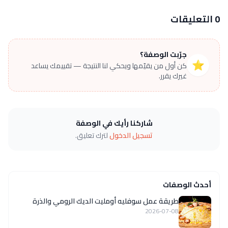
0 التعليقات
جرّبت الوصفة؟
⭐
كن أول من يقيّمها ويحكي لنا النتيجة — تقييمك يساعد
غيرك يقرر.
شاركنا رأيك في الوصفة
تسجيل الدخول
لترك تعليق.
أحدث الوصفات
طريقة عمل سوفليه أومليت الديك الرومي والذرة
2026-07-08