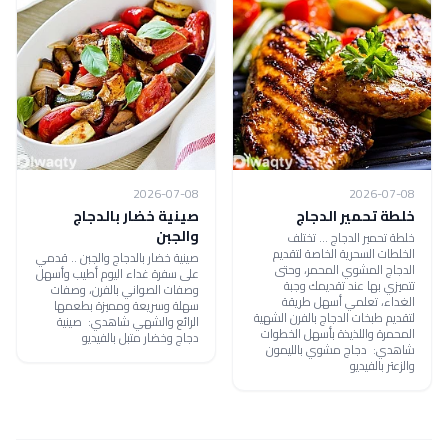
2026-07-08
2026-07-08
خلطة تحمير الدجاج
صينية خضار بالدجاج
والجبن
خلطة تحمير الدجاج ... تختلف
الخلطات السحرية الخاصة لتقديم
صينية خضار بالدجاج والجبن .. قدمي
الدجاج المشوي المحمر، وحتى
على سفرة غداء اليوم أطيب وأسهل
تتميزي بها عند تقديمك وجبة
وصفات الصواني بالفرن، وصفات
الغداء، تعلمي أسهل طريقة
سهلة وسريعة ومميزة بطعمها
لتقديم طبخات الدجاج بالفرن الشهية
الرائع والشهي شاهدي: صينية
المحمرة واللذيذة بأسهل الخطوات
دجاج وخضار متبل بالفيديو
شاهدي: دجاج مشوي بالليمون
والزعتر بالفيديو