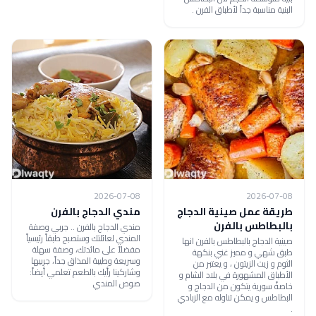
البنية مناسبة جداً لأطباق الفرن .
2026-07-08
2026-07-08
طريقة عمل صينية الدجاج
مندي الدجاج بالفرن
بالبطاطس بالفرن
مندي الدجاج بالفرن .. جربي وصفة
المندي لعائلتك وستصبح طبقاً رئيسياً
صينية الدجاج بالبطاطس بالفرن انها
مفضلاً على مائدتك، وصفة سهلة
طبق شهي و مميز غني بنكهة
وسريعة وطيبة المذاق جداً، جربيها
الثوم و زيت الزيتون ، و يعتبر من
وشاركينا رأيك بالطعم تعلمي أيضاً:
الأطباق المشهورة في بلاد الشام و
صوص المندي
خاصةً سورية يتكون من الدجاج و
البطاطس و يمكن تناوله مع الزبادي
.