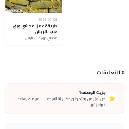
2026-07-08
طريقة عمل محشي ورق
عنب بالريش
محشي ورق عنب بالريش
0 التعليقات
جرّبت الوصفة؟
⭐
كن أول من يقيّمها ويحكي لنا النتيجة — تقييمك يساعد
غيرك يقرر.