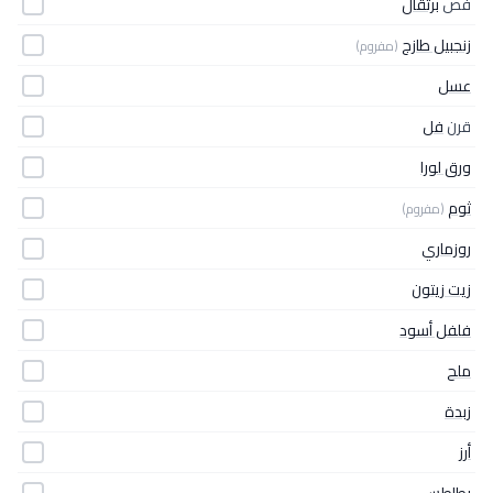
فص
برتقال
زنجبيل طازج
(مفروم)
عسل
قرن
فل
ورق لورا
ثوم
(مفروم)
روزماري
زيت زيتون
فلفل أسود
ملح
زبدة
أرز
بطاطس