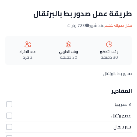
طريقة عمل صدور بط بالبرتقال
منذ شهر
723 زيارات
سجّل دخولك للتقييم
وقت التحضير
وقت الطهي
عدد الافراد
30 دقيقة
30 دقيقة
2 فرد
صدور بط بالبرتقال
المقادير
3 صدر
بط
عصير برتقال
بشر برتقال