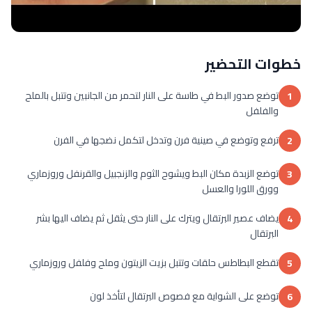
خطوات التحضير
توضع صدور البط في طاسة على النار لتحمر من الجانبين وتتبل بالملح
1
والفلفل
ترفع وتوضع في صينية فرن وتدخل لتكمل نضجها في الفرن
2
توضع الزبدة مكان البط ويشوح الثوم والزنجبيل والقرنفل وروزماري
3
وورق اللورا والعسل
يضاف عصير البرتقال ويترك على النار حتى يثقل ثم يضاف اليها بشر
4
البرتقال
تقطع البطاطس حلقات وتتبل بزيت الزيتون وملح وفلفل وروزماري
5
توضع على الشواية مع فصوص البرتقال لتأخذ لون
6