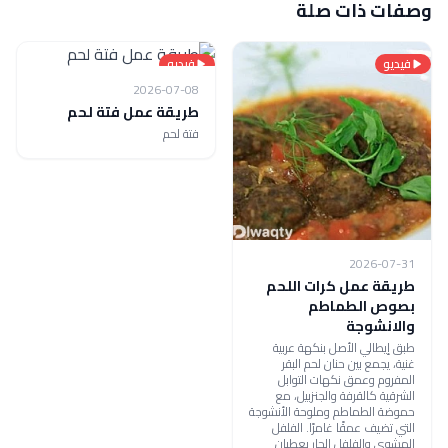
وصفات ذات صلة
فيديو
فيديو
2026-07-08
طريقة عمل فتة لحم
فتة لحم
2026-07-31
طريقة عمل كرات اللحم
بصوص الطماطم
والانشوجة
طبق إيطالي الأصل بنكهة عربية
غنية، يجمع بين حنان لحم البقر
المفروم وعمق نكهات التوابل
الشرقية كالقرفة والجنزبيل، مع
حموضة الطماطم وملوحة الأنشوجة
التي تضيف عمقًا غامرًا. الفلفل
المشوي والفلفل الحار يعطيان