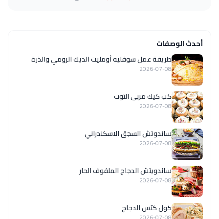
أحدث الوصفات
طريقة عمل سوفليه أومليت الديك الرومي والذرة
2026-07-08
كب كيك مربى التوت
2026-07-08
ساندوتش السجق الاسكندراني
2026-07-08
ساندويتش الدجاج الملفوف الحار
2026-07-08
كول كتس الدجاج
2026-07-08