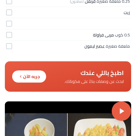
0.25 ملعقة صغيرة
قرنفل
(مطحون)
زيت
0.5 كوب
مربى فراولة
ملعقة صغيرة
عصير ليمون
اطبخ باللي عندك
جربه الآن
ابحث عن وصفات بناءً على مكوناتك.