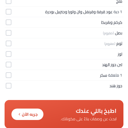
ملح
1 حبة
عود قرفة وقرنفل وان ولورا وجنزبيل بودرة
كركم وبابريكا
بصل
(مفروم)
ثوم
(مفروم)
لوز
لبن جوز الهند
1 ملعقة
سكر
جوز هند
اطبخ باللي عندك
جربه الآن
ابحث عن وصفات بناءً على مكوناتك.