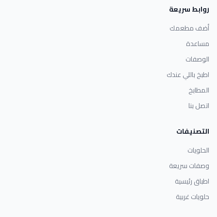
روابط سريعة
أضف مطعمك
مساعدة
الوصفات
اطبخ باللي عندك
المطابخ
اتصل بنا
التصنيفات
الحلويات
وصفات سريعة
اطباق رئيسية
حلويات غربية