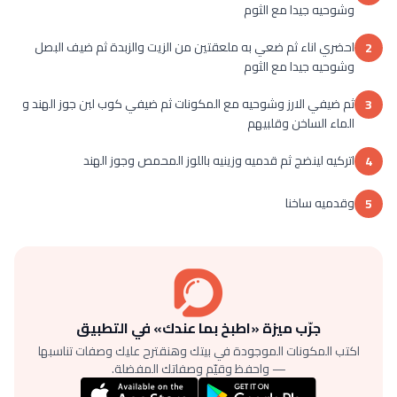
وشوحيه جيدا مع الثوم
احضري اناء ثم ضعي به ملعقتين من الزيت والزبدة ثم ضيف البصل
2
وشوحيه جيدا مع الثوم
ثم ضيفي الارز وشوحيه مع المكونات ثم ضيفي كوب لبن جوز الهند و
3
الماء الساخن وقلبيهم
اتركيه لينضج ثم قدميه وزينيه باللوز المحمص وجوز الهند
4
وقدميه ساخنا
5
جرّب ميزة «اطبخ بما عندك» في التطبيق
اكتب المكونات الموجودة في بيتك وهنقترح عليك وصفات تناسبها
— واحفظ وقيّم وصفاتك المفضلة.