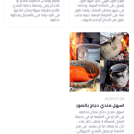
تتنوع طرق طهي الأرز، فهو طبق
يقاوم ويمكن تحضيرها باللحم أو
رئيسي على المائدة العربية، وخاصة
بالدجاج وفي وصفتنا حضرنا المندي
في شهر رمضان المبارك، وهذا طبق
باللحم بطريقة سهلة يمكن اتباعها
منه على الطريقة اليمنية، جربيه بجانب
في البيت وها هي بالتفصيل وخطوة
طبق من الدجاج أو لحم الخروف.
بخطوة .
2026-07-08
اسهل مندي دجاج بالصور
اسهل مندي دجاج يمكن تحضيره
في البر او في الطبيعة او في حديقة
المنزل المسألة لا تتطلب كثير عناء ،
كل ما هنالك اننا لن نعتمد على قدر
الضغط او برميل المندي الكهربائي ،