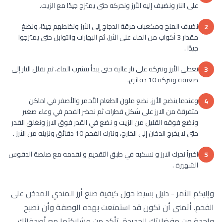
على النار ونضيف إليه الأرز ونحركه حتى يمتزج جيدًا مع الزيت.
نضيف الملح ومكعبات مرقة الدجاج إلى الأرز ونخلطهم جيدًا، ونضغ
2
مقدار 3 أكواب من الماء على الأرز، ثم البهارات والتوابل حتى يمتزجوا
جيدًا .
نغطي الأرز ونتركه على نار عالية حتى يبدأ يتشرب الماء، ثم نقلل النار إلى
3
ضعيفة ونتركه 10 دقائق.
وعندما ينضج الأرز، نضع ملون الطعام الأحمر والأصفر في اماكن
4
متفرقة من الارز على شكل قطرات ثم نحضر الفحم في وعاء صغير
ونضع فوقه القليل من الزيت و نضع في القدر فوق الارز ونغلق القدر
حتى لا يخرج الدخان إلى الخارج، ونترك الفحم 10 دقائق ونزيله من الأرز .
اخيراً نحرك الارز و نسكبه في طبق التقديم و نقدمه مع صلصة الدقوس
5
الشهيرة .
وإليكم الأمر - دليل بسيط حول كيفية صنع أرز المندي المدخن على
الفحم. أتمنى أن تكون قد استمتعت بهذه الوصفة وأن تصبح
واحدة من مفضلاتك الجديدة. تأكد من مشاركتها مع أصدقائك