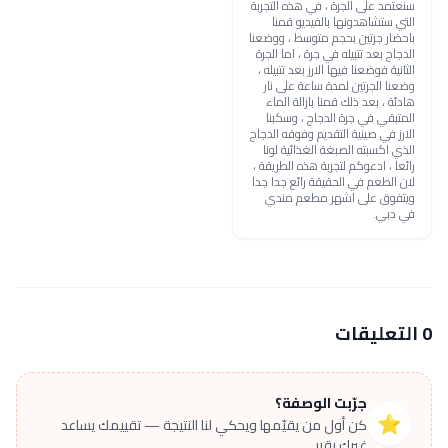
سنعتمد على الجرة ، في هذه التجربة
التي ستشاهدونها بالفيديو قمنا
باحضار جرتين بحجم متوسط ، ووضعنا
الدجاج بعد تتبيله في جرة ، اما الجرة
الثانية فوضعنا فيها الارز بعد تتبيله ،
وضعنا الجرتين لمدة ساعة على نار
هادئة ، بعد ذلك قمنا بازالة الماء
المتبقي في جرة الدجاج ، وسكبنا
الارز في صينية التقديم وفوقه الدجاج
الذي اكسبته الصبغة الغذائية لونا
رائعا ، ادعوكم لتجربة هذه الطريقة ،
لان الطعم في الحقيقة رائع جدا جدا
ويتفوق على اشهر مطعم مندي
في دبي.
0 التعليقات
جرّبت الوصفة؟
⭐
كن أول من يقيّمها ويحكي لنا النتيجة — تقييمك يساعد
غيرك يقرر.