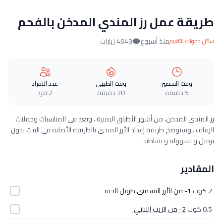
طريقة عمل رز المندي المدخن بالفحم
منذ أسبوع
4643 زيارات
سجّل دخولك للتقييم
وقت التحضير
وقت الطهي
عدد الافراد
5 دقيقة
20 دقيقة
2 فرد
رز المندي المدخن، من أشهر الأطباق اليمنية ، ويعد فى المناسبات وحفلات
الزفاف ، وسنوضح طريقة إعداد الأرز المندي بالطريقة الأصلية في البيت بدون
برميل و بسهولة و بساطة .
المقادير
2 كوب
1- من الأرز البسمتي طويل الحبة
0.5 كوب
2- من الزيت النباتي.