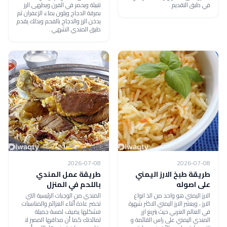
في طبق التقديم .
تتبيلة ويحمر في الفرن ويطهى الرز
بمرقة الدجاج ويلون بماء الزعفران ثم
يدخن الرز والدجاج بالفحم وبذلك يقدم
طبق المندي الشهي .
2026-07-08
2026-07-08
طريقة طبخ الارز اليمني
طريقة عمل المندي
على اصوله
باللحم في المنزل
الارز اليمني هو واحد من الذ انواع
المندي من الوجبات الرئيسية التي
الارز ، ويعتبر الارز اليمني الاكثر شهرة
تحضر عادة أثناء العزائم والمناسبات
في العالم العربي حيث يتربع ازر
فشكلها يضيف لمسة جميلة
المندي اليمني على راس القائمة و
لمائدتك كما أن مذاقها المميز لا