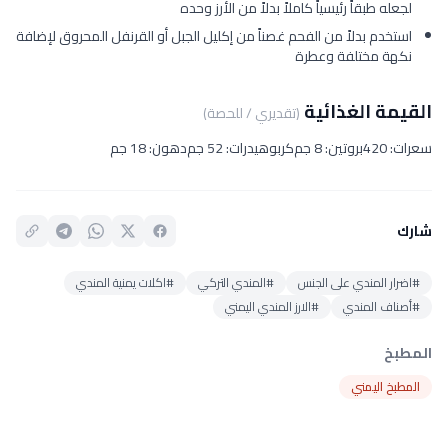
لجعله طبقاً رئيسياً كاملاً بدلاً من الأرز وحده
استخدم بدلاً من الفحم غصناً من إكليل الجبل أو القرنفل المحروق لإضافة
نكهة مختلفة وعطرة
القيمة الغذائية
(تقديري / للحصة)
سعرات: 420
بروتين: 8 جم
كربوهيدرات: 52 جم
دهون: 18 جم
شارك
#اضرار المندي على الجنس
#المندي التركي
#اكلات يمنية المندي
#أصناف المندي
#الارز المندي اليمني
المطبخ
المطبخ اليمني