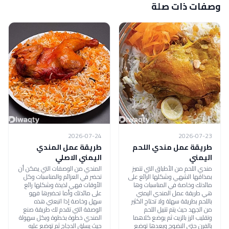
وصفات ذات صلة
2026-07-24
2026-07-23
طريقة عمل مندي اللحم
طريقة عمل المندي
اليمني
اليمني الاصلي
مندي اللحم من الأطباق التي تتميز
المندي من الوصفات التي يمكن أن
بمذاقها الشهي وشكلها الرائع على
تحضر في العزائم والمناسبات وكل
مائدتك وخاصة في المناسبات وها
الأوقات فهي لذيذة وشكلها رائع
هي طريقة عمل المندي اليمني
على مائدتك وأما تحضيرها فهو
باللحم بطريقة سهلة ولا تحتاج الكثير
سهل وخاصة إذا اتبعتي هذه
من الجهد حيث يتم تتبيل اللحم
الوصفة التي تقدم لك طريقة صنع
وتقليب الرز بالزيت ثم يوضع كلاهما
المندي خطوة بخطوة وبكل سهولة
بالفرن حتى النضوج وبعدها توضع
حيث يسلق الدجاج ثم توضع عليه