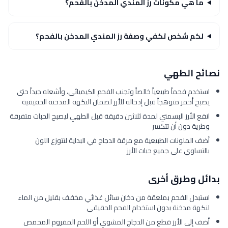
ما هي مكونات رز المندي المدخن بالفحم؟
لكم شخص تكفي وصفة رز المندي المدخن بالفحم؟
نصائح الطهي
استخدم فحماً طبيعياً خالصاً وتجنب الفحم الكيميائي، وأشعله جيداً حتى
يصبح أحمر متوهجاً قبل إدخاله للأرز لضمان النكهة المدخنة الحقيقية
انقع الأرز البسمتي لمدة ثلاثين دقيقة قبل الطهي ليصبح الحبات متفرقة
وطرية دون أن تتكسر
أضف الملونات الطبيعية مع مرقة الدجاج في البداية لتتوزع اللون
بالتساوي على جميع حبات الأرز
بدائل وطرق أخرى
استبدل الفحم بملعقة من دخان سائل غذائي مخفف بقليل من الماء
لنكهة مدخنة بدون استخدام الفحم الحقيقي
أضف إلى الأرز قطع من الدجاج المشوي أو اللحم المفروم المحمص