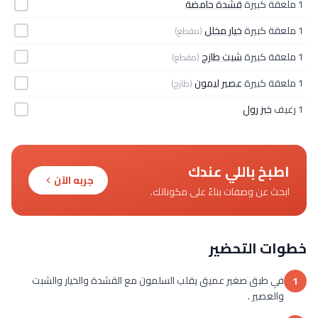
1 ملعقة كبيرة
قشدة حامضة
1 ملعقة كبيرة
خيار مخلل
(مقطع)
1 ملعقة كبيرة
شبت طازج
(مقطع)
1 ملعقة كبيرة
عصير ليمون
(طازج)
1 رغيف
خبز رول
اطبخ باللي عندك
جربه الآن
ابحث عن وصفات بناءً على مكوناتك.
خطوات التحضير
في طبق صغير عميق يقلب السلمون مع القشدة والخيار والشبت
1
والعصير .