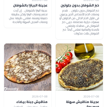
خبز الشوفان بدون جلوتين
عجينة البيتزا بالشوفان
خبز الشوفان بدون جلوتين ... نقدم
عجينة البيتزا بالشوفان .. إن أردت
وصفات الخبز للأشخاص الذين يرغبون
تحضير وصفات البيتزا ولكن بطريقة
في تناول الخبز الخالي من الجلوتين أو
خفيفة وهشة، تعلمي طريقة عمل
بسعرات حرارية منخفضة، جربي خبز
وصفات العجين السهلة والناجحة
الشوفان في مطبخك وتمتعي
بالصحة والعافية تعلمي أيضاً: خبز
الشوفان بثلاث مكونات
2026-07-08
2026-07-08
عجينة مناقيش سهلة
مناقيش جبنة بيضاء
وسريعة
مناقيش جبنة بيضاء ... المناقيش