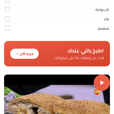
لبن بودرة
ماء
سمسم
اطبخ باللي عندك
جربه الآن
ابحث عن وصفات بناءً على مكوناتك.