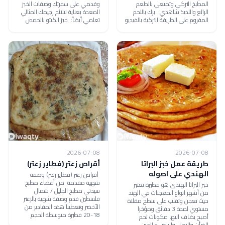
المطبخ التركي وتمتعي بالطعم
وقدمي على سفرتك وصفات الخبز
الرائع واللذيذ شاهدي: برك باللحم
المعدة بعناية لتلائم رجيمك المثالي
المفروم على الطريقة التركية بالفيديو
تعلمي أيضاً: خبز الكيتو بالحمص
2026-07-08
2026-07-08
طريقة عمل خبز البراتا
أقراص زعتر (فطاير زعتر)
الهندي على اصوله
أقراص زعتر (فطاير زعتر) وصفة
شهية مقدمة من أعضاء مطبخ
خبز البراتا الهندي هو فطيرة تعتبر
سيدتي مطبخ الجليل / شمال
من أشهر انواع المعجنات في الهند
فلسطين قدم وصفة شهية بالزعتر
حيث تعجن وتقلب على سطح مقلاة
الأخضر وتعطينا هذه المقادير من
مستوي لمدة 3 دقائق ومؤخرا
18-20 فطيرة متوسطة الحجم
أصبح يضاف اليها مكونات لحم
الضأن والبصل والبيض و الجبن