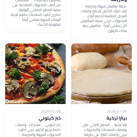
من أطيب المخبوزات المقدمة على
عجينة مناقيش سهلة وسريعة ...
سفرة الفطور الصباحي اليومية،
إليكِ دليلكِ الكامل لتحضير وصفات
حضري أطيب المعجنات بطعم الجبنة
العجين المناسبة لجميع أنواع
البيضاء الشهية تعلمي أيضاً:
المخبوزات، جربي عجينة المناقيش
منقوشة الكشك
الآن تعلمي أيضاً: مناقيش جبنة
بيضاء بالزيتون
2026-07-08
2026-07-08
بيتزا تركية
خبز كيتوني
بيتزا تركية ... المطبخ التركي غني
خبز كيتوني ... نقدم لك ، وصفات
بوصفات المعجنات والمخبوزات،
خاصة برجيم الكيتو، جربي أطيب
جربي وصفات البيتزا على طريقة
المخبوزات السهلة والسريعة،