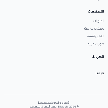
التصنيفات
الحلويات
وصفات سريعة
اطباق رئيسية
حلويات غربية
اتصل بنا
تابعنا
الأحكام والشروط
خصوصية
عنا
© 2026 Dlwaqty. جميع الحقوق محفوظة.