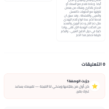
أيضا..وعادة تقدم مع السمك أو
الدجاج بالكاري وهناك من يفضل
تناولها مع الحلويات كالعسل
والمربى والقشطة ، وقد سبق ان
قدمنا لكم عدة انواع للخبز الهندي
مثل خبز النان و خبز البوري والعديد
من الاكلات الهندية التي تلقى رواجا
كبيرا في دول الخليج العربي ، واليكم
طريقة تحضير هذا الخبز
0 التعليقات
جرّبت الوصفة؟
⭐
كن أول من يقيّمها ويحكي لنا النتيجة — تقييمك يساعد
غيرك يقرر.