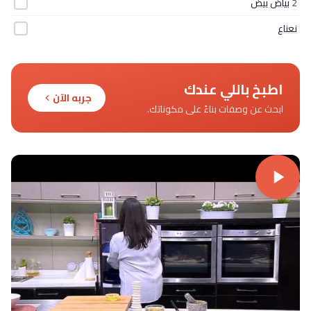
2
بياض بيض
نعناع
اطبخ باللي عندك
جربه الآن
ابحث عن وصفات بناءً على مكوناتك.