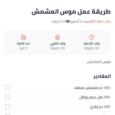
طريقة عمل موس المشمش
منذ 4 أسابيع
623 زيارات
سجّل دخولك للتقييم
وقت التحضير
وقت الطهي
عدد الافراد
30 دقيقة
30 دقيقة
2 فرد
موس المشمش
المقادير
300 جم
مشمش مجفف
300
ملل عصير برتقال
200 جم
زبادي