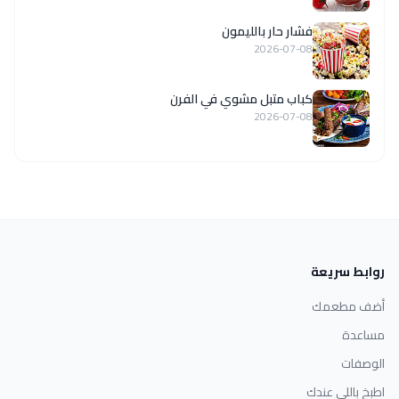
فشار حار بالليمون
2026-07-08
كباب متبل مشوي في الفرن
2026-07-08
روابط سريعة
أضف مطعمك
مساعدة
الوصفات
اطبخ باللي عندك