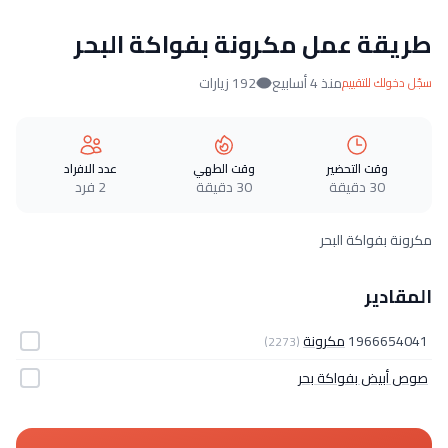
طريقة عمل مكرونة بفواكة البحر
منذ 4 أسابيع
192 زيارات
سجّل دخولك للتقييم
وقت التحضير
وقت الطهي
عدد الافراد
30 دقيقة
30 دقيقة
2 فرد
مكرونة بفواكة البحر
المقادير
1966654041
مكرونة
(2273)
صوص أبيض بفواكة بحر