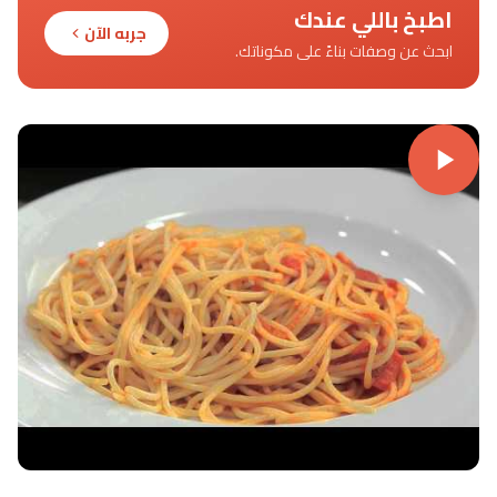
اطبخ باللي عندك
جربه الآن
ابحث عن وصفات بناءً على مكوناتك.