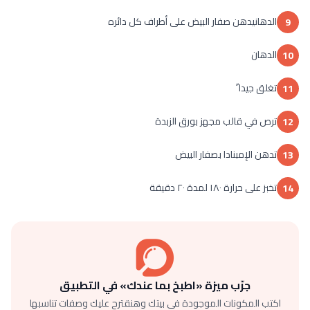
الدهانيدهن صفار البيض على أطراف كل دائره
9
الدهان
10
تغلق جيدا ً
11
ترص في قالب مجهز بورق الزبدة
12
تدهن الإمبنادا بصفار البيض
13
تخبز على حرارة ١٨٠ لمدة ٢٠ دقيقة
14
جرّب ميزة «اطبخ بما عندك» في التطبيق
اكتب المكونات الموجودة في بيتك وهنقترح عليك وصفات تناسبها