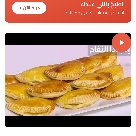
اطبخ باللي عندك
جربه الآن
ابحث عن وصفات بناءً على مكوناتك.