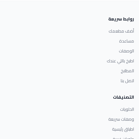
روابط سريعة
أضف مطعمك
مساعدة
الوصفات
اطبخ باللي عندك
المطابخ
اتصل بنا
التصنيفات
الحلويات
وصفات سريعة
اطباق رئيسية