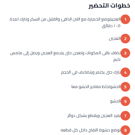
خطوات التحضير
العجينتوضع الخميرة مع اللبن الدافئ والقليل من السكر وتترك لمدة
1
٥-١٠ دقائق
العجين
2
تضاف باقى المكونات وتعجن حتى يتجمع العجين ويصل إلى ملمس
3
ناعم
يترك حتى يختمر ويتضاعف في الحجم
4
الحشوتخلط مقادير الحشو معا
5
الحشو
6
يفرد العجين ويقطع بشكل دوائر
7
توضع حشوة التفاح داخل كل قطعه
8