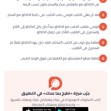
من الكاكاو مع ملعقتين سكر والسكر يكون حسب الرغبة .
بعد ان يغلي الحليب قومي بصب الحليب على خليط الكاكاو مع السكر .
3
قومي بتقليب الحليب مع الكاكاو جيداً حتى ينزل الكاكاو إلى القاع
4
واستمري في التلقيب للتأكد من ذوبان الكاكاو .
إضافة ربع كوب من الحليب المكثف البارد حتى يهدا الكاكاو قليلاً ثم
5
استمري في التقليب .
إضافة قطع المارشملو مع الفانيليا من فوق الوجه للتزيين .
6
جرّب ميزة «اطبخ بما عندك» في التطبيق
اكتب المكونات الموجودة في بيتك وهنقترح عليك وصفات تناسبها
— واحفظ وقيّم وصفاتك المفضلة.