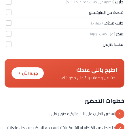
حليب
(الكمية على حسب عدد افراد الاسرة)
قطعة
من المارشملو
حليب مكثف
(اختياري)
سكر
( على حسب الرغبة)
فانيليا للتزيين
اطبخ باللي عندك
جربه الآن
ابحث عن وصفات بناءً على مكوناتك.
خطوات التحضير
تسخين الحليب على النار واتركيه حتى يغلي .
1
خلط كل من الكاكاو او الشوكولاتة البودر مع السكر بحيث كل ملعقة
2