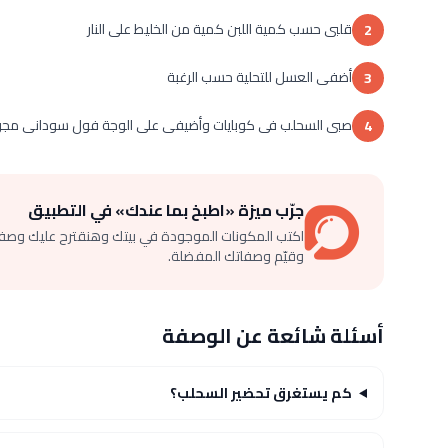
قلبى حسب كمية اللبن كمية من الخليط على النار
2
أضفى العسل للتحلية حسب الرغبة
3
صبى السحلب فى كوبايات وأضيفى على الوجة فول سودانى
4
جرّب ميزة «اطبخ بما عندك» في التطبيق
اكتب المكونات الموجودة في بيتك وهنقترح عليك وصف
وقيّم وصفاتك المفضلة.
أسئلة شائعة عن الوصفة
كم يستغرق تحضير السحلب؟