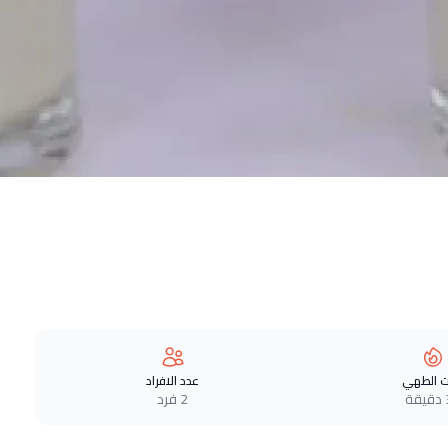
 الطهي
عدد الافراد
ة
2 فرد