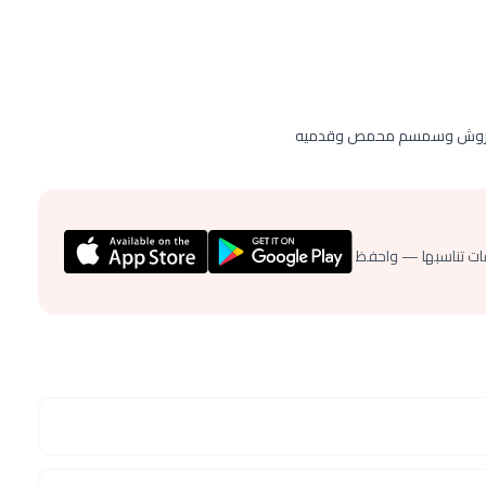
 مجروش وسمسم محمص وقدميه
ات تناسبها — واحفظ