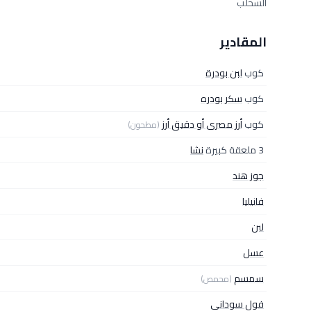
السحلب
المقادير
كوب
لبن بودرة
كوب
سكر بودره
كوب
أرز مصرى أو دقيق أرز
(مطحون)
3 ملعقة كبيرة
نشا
جوز هند
فانيليا
لبن
عسل
سمسم
(محمص)
فول سودانى