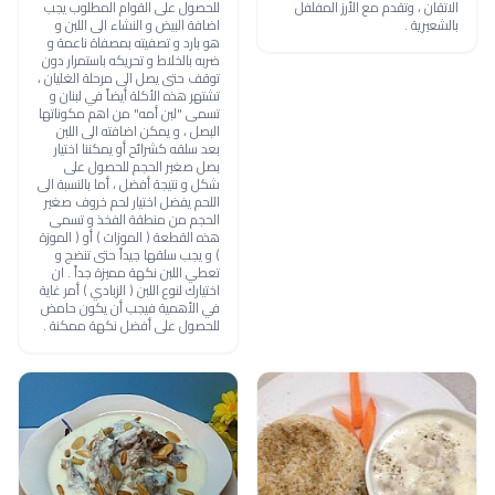
الاتقان ، وتقدم مع الأرز المفلفل
للحصول على القوام المطلوب يجب
بالشعيرية .
اضافة البيض و النشاء الى اللبن و
هو بارد و تصفيته بمصفاة ناعمة و
ضربه بالخلاط و تحريكه باستمرار دون
توقف حتى يصل الى مرحلة الغليان ،
تشتهر هذه الأكلة أيضاً في لبنان و
تسمى "لبن أمه" من اهم مكوناتها
البصل ، و يمكن اضافته الى اللبن
بعد سلقه كشرائح أو يمكننا اختيار
بصل صغير الحجم للحصول على
شكل و نتيجة أفضل ، أما بالنسبة الى
اللحم يفضل اختيار لحم خروف صغير
الحجم من منطقة الفخذ و تسمى
هذه القطعة ( الموزات ) أو ( الموزة
) و يجب سلقها جيداً حتى تنضج و
تعطي اللبن نكهة مميزة جداً . ان
اختيارك لنوع اللبن ( الزبادي ) أمر غاية
في الأهمية فيجب أن يكون حامض
للحصول على أفضل نكهة ممكنة .