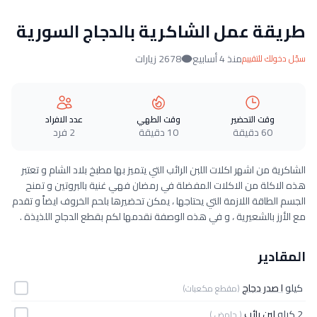
طريقة عمل الشاكرية بالدجاج السورية
منذ 4 أسابيع
2678 زيارات
سجّل دخولك للتقييم
وقت التحضير
وقت الطهي
عدد الافراد
60 دقيقة
10 دقيقة
2 فرد
الشاكرية من اشهر اكلات اللبن الرائب التي يتميز بها مطبخ بلاد الشام و تعتبر
هذه الاكلة من الاكلات المفضلة في رمضان فهي غنية بالبروتين و تمنح
الجسم الطاقة اللازمة التي يحتاجها ، يمكن تحضيرها بلحم الخروف ايضاً و تقدم
مع الأرز بالشعيرية ، و في هذه الوصفة نقدمها لكم بقطع الدجاج اللذيذة .
المقادير
كيلو
ا صدر دجاج
(مقطع مكعبات)
2 كيلو
لبن رائب
( حامض )