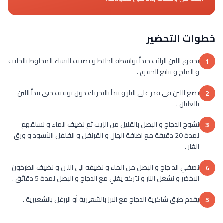
خطوات التحضير
نخفق اللبن الرائب جيدأ بواسطة الخلاط و نضيف النشاء المخلوط بالحليب
1
و الملح و نتابع الخفق .
نضع اللبن في قدر على النار و نبداً بالتحريك دون توقف حتى يبدأ اللبن
2
بالغليان .
نشوح الدجاج و البصل بالقليل من الزيت ثم نضيف الماء و نسلقهم
3
لمدة 20 دقيقة مع اضافة الهال و القرنفل و الفلفل االأسود و ورق
الغار .
نصفي الد جاج و البصل من الماء و نضيفه الى اللبن و نضيف الطرخون
4
الاخضر و نشعل النار و نتركه يغلي مع الدجاج و البصل لمدة 5 دقائق .
يقدم طبق شاكرية الدجاج مع الارز بالشعيرية أو البرغل بالشعيرية .
5