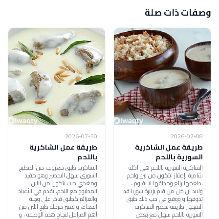
وصفات ذات صلة
2026-07-30
2026-07-08
طريقة عمل الشاكرية
طريقة عمل الشاكرية
السورية باللحم
باللحم
الشاكرية السورية باللحم هي اكلة
الشاكرية طبق معروف من المطبخ
شامية بإمتياز ،تتكون من لبن ولحم
السوري سهل التحضير وهو مفيد
،طعمها رائع ومذاقها لا يقاوم ،
ومغذي حيث يتكون من اللبن
ولابد ان كل من قام بزيارة سوريا قد
المطبوخ مع اللحم، يقدم في الأعياد
تذوقها و ووقع في حب ذلك طبق
والعزائم كطبق فاخر على وجبة
الشهي.طريقة تحضير الشاكرية
الغداء، و تعتبر مرحلة طبخ اللبن من
السورية باللحم سهل مع بعض
أهم المراحل لنجاح هذه الوصفة ، و