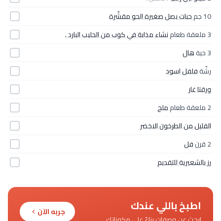
10 جم
حبات بصل صغيرة الحو مقشّرة
3 ملعقة طعام
نشاء مذابة في كوب من الحليب البارد .
3 حبة
هال
رشّة
فلفل اسود
ورقتا غار
2 ملعقة طعام
ملح
القليل من الطرخون الاخضر
2 قرن
فل
رز بالشعيرية للتقديم
اطبخ باللي عندك
جربه الآن
ابحث عن وصفات بناءً على مكوناتك.