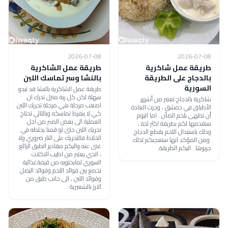
2026-07-08
2026-07-08
طريقة عمل شاكرية
طريقة عمل الشاكرية
بالدجاج على الطريقة
بالنشا وسر تماسك اللبن
السورية
طريقة عمل الشاكرية بالنشا قد تبدو
سهلة لكن كل ربة منزل تدرك ان
شاكرية بالدجاج تعتبر من أشهر
اصعب مرحلة هي مرحلة تحريك اللبن
الأطباق في دمشق ، وجرت العادة
كي لا ينفرط تماسكه وبالتالي تحتاج
أن تطهى بلحم الضأن . اما اليوم
العملية الى بعض الصبر من اجل
سنقدمها لكم بطريقة اكثر لذة ،
تحريك اللبن حتى لو قمنا بخلطه في
وذلك باستبدال اللحم بقطع الدجاج
الخلاط فالتحريك على النار ضروري ولا
.ومن المؤكد انها ستعجبكم لذلك
غنى عنه واليكم مقادير الطبق الرائع
جربوها . اليكم الطريقة.
، الذي يعتبر من اطيب الاكلات
السوري لمايحتويه من قيمةغذائية
تجمع بين فوائد اللحم وفوائد البصل
وفوائد اللبن ، الى جانب طبق من
الارز بالشعيرية :