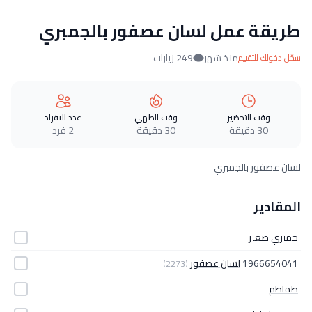
طريقة عمل لسان عصفور بالجمبري
منذ شهر
249 زيارات
سجّل دخولك للتقييم
وقت التحضير
وقت الطهي
عدد الافراد
30 دقيقة
30 دقيقة
2 فرد
لسان عصفور بالجمبري
المقادير
جمبري صغير
1966654041
لسان عصفور
(2273)
طماطم