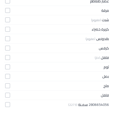
عصير طماطم
مرقة
شبت
(مفروم)
كزبرة خضراء
بقدونس
(مفروم)
كرفس
فلفل
(حار)
ثوم
بصل
ملح
فلفل
2806654056
سمـنة
(2273)