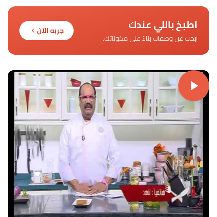
اطبخ باللي عندك
جربه الآن
ابحث عن وصفات بناءً على مكوناتك.