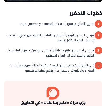
خطوات التحضير
حمري اللسان عصفور باستخدام السمنة مع مكعبين مرقة
1
افرمي البصل والثوم والكرفس والفلفل الحار وضعيهم في طاسة بها
2
زيت على النار حتى تذبل تماما
اضيفي الجمبري وقلبيهم قليلا و اضيفي جزء من عصير الطماطم على
3
الخليط، والجزء الآخر إلى لسان العصفور
في طاجن الفرن ضعي لسان العصفور ثم خليط الجمبري مع الكزبرة
4
الخضراء وادخليه فرن ساخن حتى ينضج تماما ثم قدميه
جرّب ميزة «اطبخ بما عندك» في التطبيق