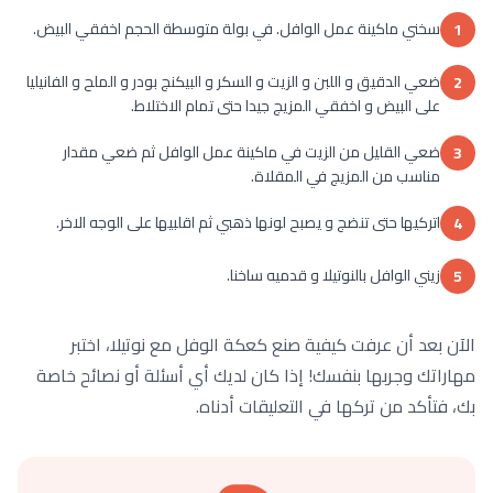
سخني ماكينة عمل الوافل. في بولة متوسطة الحجم اخفقي البيض.
1
ضعي الدقيق و اللبن و الزيت و السكر و البيكنج بودر و الملح و الفانيليا
2
على البيض و اخفقي المزيج جيدا حتى تمام الاختلاط.
ضعي القليل من الزيت في ماكينة عمل الوافل ثم ضعي مقدار
3
مناسب من المزيج في المقلاة.
اتركيها حتى تنضج و يصبح لونها ذهبي ثم اقلبيها على الوجه الاخر.
4
زيني الوافل بالنوتيلا و قدميه ساخنا.
5
الآن بعد أن عرفت كيفية صنع كعكة الوفل مع نوتيلا، اختبر
مهاراتك وجربها بنفسك! إذا كان لديك أي أسئلة أو نصائح خاصة
بك، فتأكد من تركها في التعليقات أدناه.