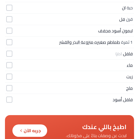
حبة
ان
قرن
فل
ليمون أسود مجفف
1 ثمرة
طماطم صغيره منزوعة البذر والقشر
فلفل
(حار)
ماء
زيت
ملح
فلفل أسود
اطبخ باللي عندك
جربه الآن
ابحث عن وصفات بناءً على مكوناتك.