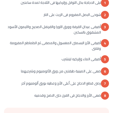
تبلى الدجاجة بكل التوابل وإتركيها فى الثلاجة لمدة ساعتين
1
شوحى البصل المفروم فى الزيت على النار
2
أضيفى عيدان القرفة وورق اللورا والقرنفل الصحيح والليمون الأسود
3
المشقوق بالسكين
أضيفى الأرز البسمتى المغسول والمصفى ثم الطماطم المفرومة
4
وقلبى
أضيفى الماء وإتركيه ليتشرب
5
ضعى على الصينية طبقتين من ورق الألومنيوم وشرحيهما
6
رصى قطع الدجاج على أعلى الأرز وغطيه بورق ألومنيوم آخر
7
ضعى الأرز والدجاج فى الفرن حتى النضج وقدميه
8