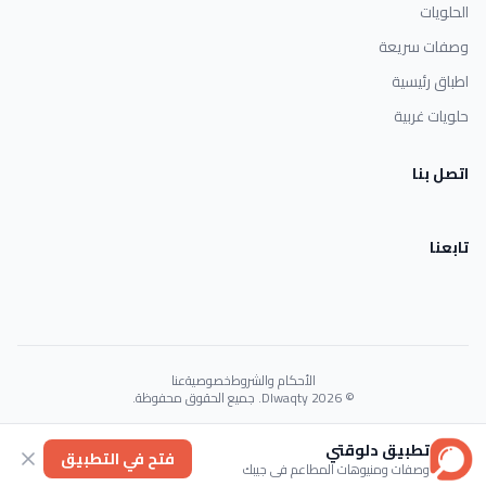
الحلويات
وصفات سريعة
اطباق رئيسية
حلويات غربية
اتصل بنا
تابعنا
الأحكام والشروط
خصوصية
عنا
© 2026 Dlwaqty. جميع الحقوق محفوظة.
Powered by
GAIT
تطبيق دلوقتي
فتح في التطبيق
وصفات ومنيوهات المطاعم في جيبك