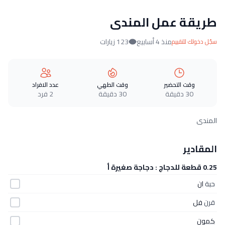
طريقة عمل المندى
منذ 4 أسابيع
123 زيارات
سجّل دخولك للتقييم
وقت التحضير
وقت الطهي
عدد الافراد
30 دقيقة
30 دقيقة
2 فرد
المندى
المقادير
0.25 قطعة للدجاج : دجاجة صغيرة أ
حبة
ان
قرن
فل
كمون