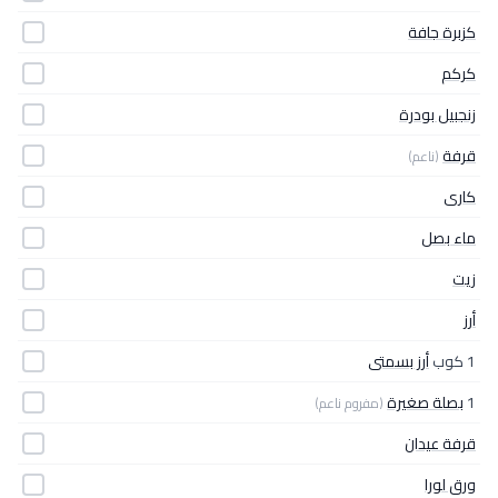
كزبرة جافة
كركم
زنجبيل بودرة
قرفة
(ناعم)
كارى
ماء بصل
زيت
أرز
1 كوب
أرز بسمتى
1
بصلة صغيرة
(مفروم ناعم)
قرفة عيدان
ورق لورا