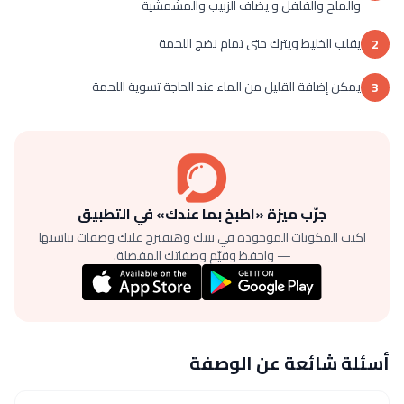
والملح والفلفل و يضاف الزبيب والمشمشية
يقلب الخليط ويترك حتى تمام نضج اللحمة
2
يمكن إضافة القليل من الماء عند الحاجة تسوية اللحمة
3
جرّب ميزة «اطبخ بما عندك» في التطبيق
اكتب المكونات الموجودة في بيتك وهنقترح عليك وصفات تناسبها
— واحفظ وقيّم وصفاتك المفضلة.
أسئلة شائعة عن الوصفة