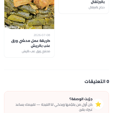
بالبرتقال
دجاج بالبرتقال
2026-07-08
طريقة عمل محشي ورق
عنب بالريش
محشي ورق عنب بالريش
0 التعليقات
جرّبت الوصفة؟
⭐
كن أول من يقيّمها ويحكي لنا النتيجة — تقييمك يساعد
غيرك يقرر.