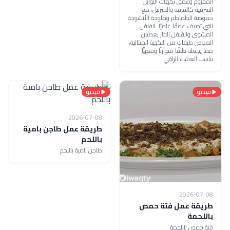
المفروم وعمق نكهات التوابل
الشرقية كالقرفة والجنزبيل، مع
حموضة الطماطم وملوحة الأنشوجة
التي تضيف عمقًا غامرًا. الفلفل
المشوي والفلفل الحار يعطيان
الصوص طبقات من النكهة المتتالية،
مما يجعله طبقًا متوازنًا وشهيًّا
يناسب العشاء الراقي
فيديو
فيديو
2026-07-08
طريقة عمل طاجن بامية
باللحم
طاجن بامية باللحم
2026-07-08
طريقة عمل فتة حمص
باللحمة
فتة حمص باللحمة