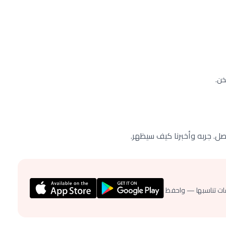
خن.
صل. جربه وأخبرنا كيف سيظهر.
ات تناسبها — واحفظ