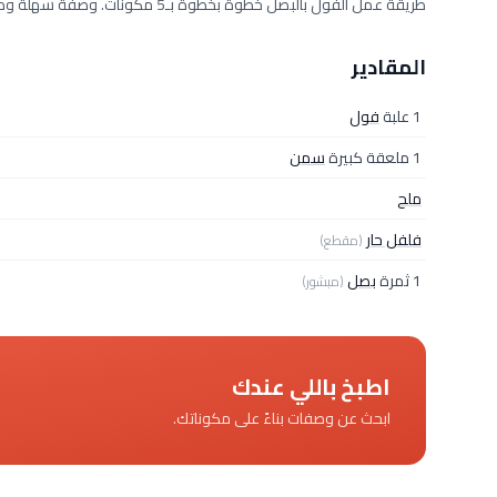
طريقة عمل الفول بالبصل خطوة بخطوة بـ5 مكونات. وصفة سهلة ومجرّبة من مطبخ دلوقتي تكفي 2 فرد، بمقادير دقيقة وخطوات واضحة.
المقادير
1 علبة
فول
1 ملعقة كبيرة
سمن
ملح
فلفل حار
(مقطع)
1 ثمرة
بصل
(مبشور)
اطبخ باللي عندك
ابحث عن وصفات بناءً على مكوناتك.