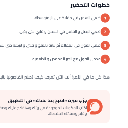
خطوات التحضير
ضعي السمن في مقلاة على نار متوسطة.
1
ضعي البصل و الفلفل في السمن و قلبي حتى يذبل.
2
ضعي الفول في المقلاة ثم تبليه بالملح و قلبي و اتركيه حتى يس
3
قدمي الفول مع الخبز المحمص و الطعمية.
4
هذا كل ما في الأمر! أنت الآن تعرف كيف تصنع الفاصوليا بالب
جرّب ميزة «اطبخ بما عندك» في التطبيق
اكتب المكونات الموجودة في بيتك وهنقترح عليك وصف
وقيّم وصفاتك المفضلة.