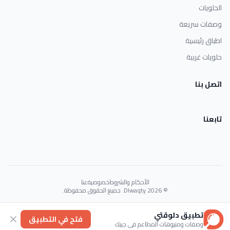
الحلويات
وصفات سريعة
اطباق رئيسية
حلويات غربية
اتصل بنا
تابعنا
الأحكام والشروط
خصوصية
عنا
© 2026 Dlwaqty. جميع الحقوق محفوظة.
Powered by
GAIT
تطبيق دلوقتي
فتح في التطبيق
وصفات ومنيوهات المطاعم في جيبك