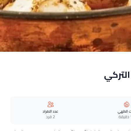
لتركي
 الطهي
عدد الافراد
ة
2 فرد