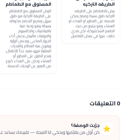
الطريقه التركيه
المسلوق مع الطماطم
بيض بالطماطم على الطريقه
البيض المسلوق مع الطماطم
التركيه طبق بسيط ومميز يمكن
على الطريقة التركية هو طبق
تقديمه على الفطور او الغداء او
سهل وسريع التحضير مكوناته
العشاء وهو يشبع من حيث
بسيطة وهو وجبة غنية
الطعم الشكشوكة، لكن قدي
بالفيتامينات والكالسيوم
ختلف عنها في بعض التفاصيل .
والبروتينات فالبيض يحسن أداء
الجهاز المناعي ويحسن الرؤية
ويقوي بنية العظام والقدرات
العقلية فهو مفيد جداً للأطفال،
يقدم الطبق على الفطور أو
العشاء وحتى على الغداء كنوع
من التغيير عن الوجبات الدسمة .
0 التعليقات
جرّبت الوصفة؟
⭐
كن أول من يقيّمها ويحكي لنا النتيجة — تقييمك يساعد غير