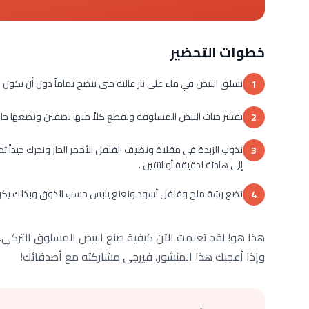
خطوات التحضير
نسلق البيض في ماء على نار عالية حتى ينضج تماماً دون أن يكون سائ
1
نقشر حبات البيض المسلوقة ونقطع كلاً منها نصفين ونضعها جانباً
2
نذوب الزبدة في مقلاة ونضيف الفلفل الأحمر الحار ونحرك جيداً 
3
إلى هادئة لدقيقة أو اثنتين .
نضع رشة ملح وفلفل أسود ونعنع يابس حسب الذوق وبذلك يكون ال
4
هذا هو! لقد تعلمت الآن كيفية صنع البيض المسلوق التركي. إذ
وإذا أعجبك هذا المنشور، فيرجى مشاركته مع أصدقائك!