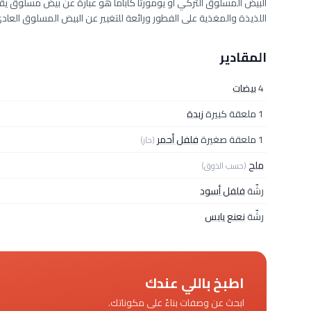
البيض المسلوق التركي أو يومورتا كاباما هو عبارة عن بيض مسلوق يق
اللذيذة والمغذية على الفطور ورائعة للتغيير عن البيض المسلوق العادي
المقادير
4
بيضات
1 ملعقة كبيرة
زبدة
1 ملعقة صغيرة
فلفل أحمر
(حار)
ملح
(حسب الذوق)
رشّة
فلفل أسود
رشّة
نعنع يابس
اطبخ باللي عندك
ابحث عن وصفات بناءً على مكوناتك.