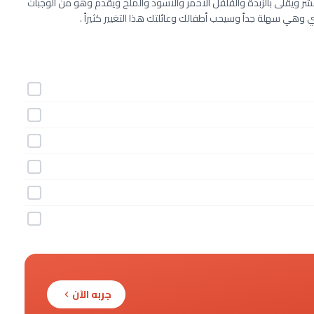
شر ويقلى بالزبدة والفلفل الأحمر والأسود والملح ويقدم وهو من الوجبات
 وهي سهلة جداً وسيحب أطفالك وعائلتك هذا التغيير كثيراً .
جربه الآن