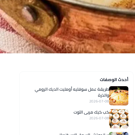
أحدث الوصفات
طريقة عمل سوفليه أومليت الديك الرومي
والذرة
2026-07-08
كب كيك مربى التوت
2026-07-08