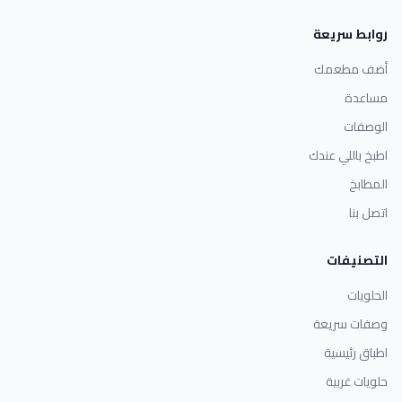
روابط سريعة
أضف مطعمك
مساعدة
الوصفات
اطبخ باللي عندك
المطابخ
اتصل بنا
التصنيفات
الحلويات
وصفات سريعة
اطباق رئيسية
حلويات غربية