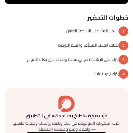
خطوات التحضير
يسخن الماء على النار حتى الغليان
1
يضاف الحليب المكثف والسكر البودرة
2
يترك على نار هادئة حوالي ساعة ونصف حتى يغلظ القوام
3
يترك ليبرد تماما
4
جرّب ميزة «اطبخ بما عندك» في التطبيق
اكتب المكونات الموجودة في بيتك وهنقترح عليك وصفات تناسبها
— واحفظ وقيّم وصفاتك المفضلة.