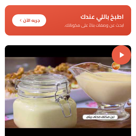
اطبخ باللي عندك
جربه الآن
ابحث عن وصفات بناءً على مكوناتك.