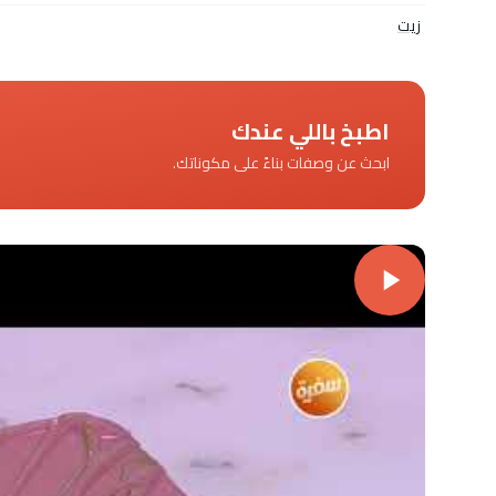
زيت
اطبخ باللي عندك
ابحث عن وصفات بناءً على مكوناتك.