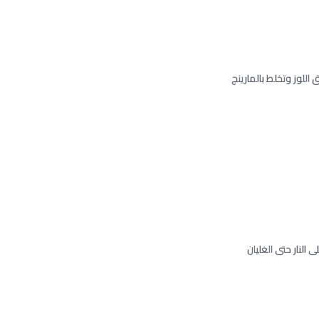
للوز وتخلط بالمارينج
 النار حتى الغليان