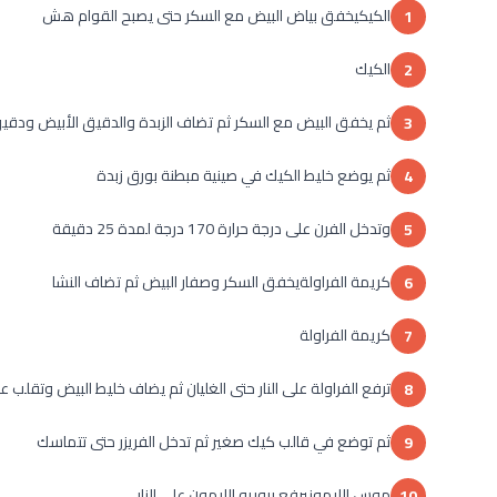
الكيكيخفق بياض البيض مع السكر حتى يصبح القوام هش
1
الكيك
2
ثم يخفق البيض مع السكر ثم تضاف الزبدة والدقيق الأبيض ودقيق ا
3
ثم يوضع خليط الكيك في صينية مبطنة بورق زبدة
4
وتدخل الفرن على درجة حرارة 170 درجة لمدة 25 دقيقة
5
كريمة الفراولةيخفق السكر وصفار البيض ثم تضاف النشا
6
كريمة الفراولة
7
ترفع الفراولة على النار حتى الغليان ثم يضاف خليط البيض وتقلب على
8
ثم توضع في قالب كيك صغير ثم تدخل الفريزر حتى تتماسك
9
موس الليمونيرفع بيوريه الليمون على النار
10