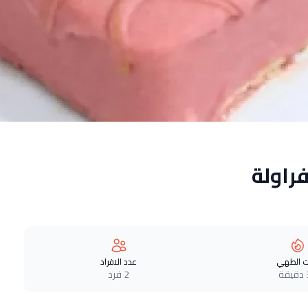
راولة
 الطهي
عدد الافراد
ة
2 فرد