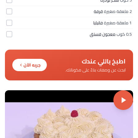
2 ملعقة صغيرة
قرفة
1 ملعقة صغيرة
فانيليا
0.5 كوب
معجون فستق
اطبخ باللي عندك
جربه الآن
ابحث عن وصفات بناءً على مكوناتك.