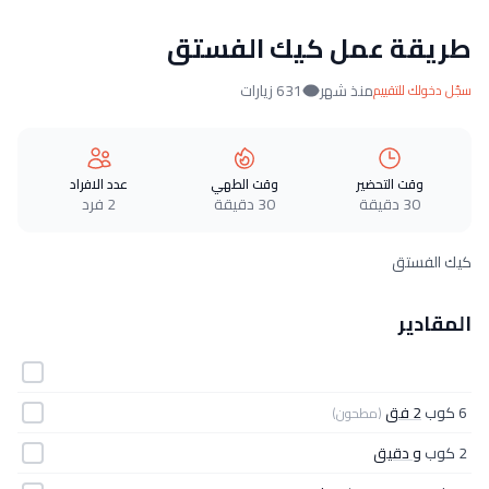
طريقة عمل كيك الفستق
منذ شهر
631 زيارات
سجّل دخولك للتقييم
وقت التحضير
وقت الطهي
عدد الافراد
30 دقيقة
30 دقيقة
2 فرد
كيك الفستق
المقادير
6 كوب
2 فق
(مطحون)
2 كوب
و دقيق