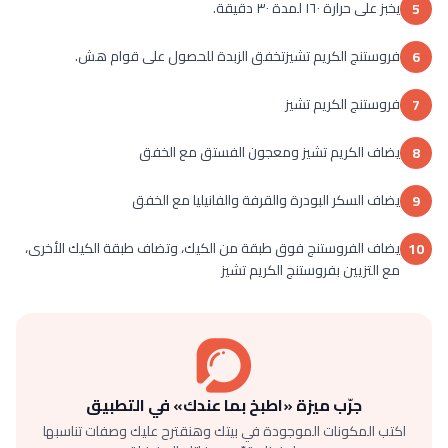
يخبز على حرارة ١٦٠ لمدة ٣٠ دقيقة.
5
فروستنج الكريم تشيزتخفق الزبدة للحصول على قوام هش.
6
فروستنج الكريم تشيز
7
يضاف الكريم تشيز ومعجون الفستق مع الخفق
8
يضاف السكر البودرة والقرفة والفانيليا مع الخفق
9
يضاف الفروستنج فوق طبقة من الكيك، وتضاف طبقة الكيك الأخرى،
10
مع التزيين بفروستنج الكريم تشيز
جرّب ميزة «اطبخ بما عندك» في التطبيق
اكتب المكونات الموجودة في بيتك وهنقترح عليك وصفات تناسبها