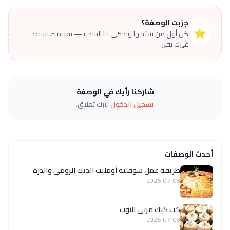
جرّبت الوصفة؟
⭐
كن أول من يقيّمها ويحكي لنا النتيجة — تقييمك يساعد
غيرك يقرر.
شاركنا رأيك في الوصفة
تسجيل الدخول
لترك تعليق.
أحدث الوصفات
طريقة عمل سوفليه أومليت الديك الرومي والذرة
2026-07-08
كب كيك مربى التوت
2026-07-08