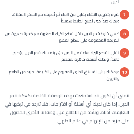
الدين
نقوم بتذويب النشاء بقليل من الماء ثم نُضيفه مع السكر للمقلاة،
7
ونحرك جيداً حتى يُصبح الخليط سميكاً
ضعي خليط قمر الدين داخل قطع الكيك الصغيرة مع كمية صغيرة من
8
الكريمة المخفوقة على سطح القطع
انقلي القطع للبراد ساعة من الزمن حتى يتماسك قمر الدين ويُصبح
9
جامداً، وبذلك أصبحت جاهزة للتقديم
ويمكنك رش الفستق الحلبي المفروم على الكريمة لمزيد من الطعم
10
والتزيين
نتمنى أن تكون قد استمتعت بهذه الوصفة الخاصة بكعكة قمر
الدين. إذا كان لديك أي أسئلة أو اقتراحات، فلا تتردد في تركها في
التعليقات أدناه. وتأكد من الاطلاع على وصفاتنا الأخرى للحصول
على مزيد من الإلهام في عالم الطهي.