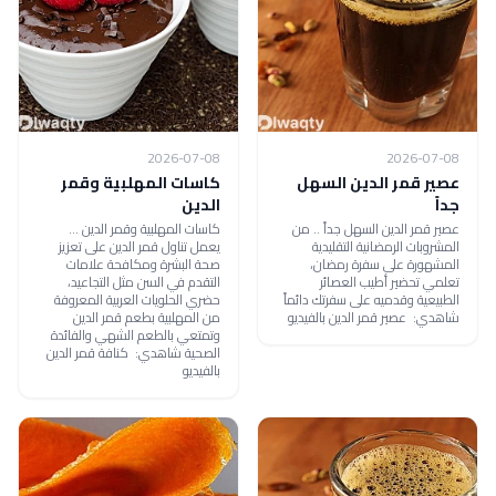
2026-07-08
2026-07-08
عصير قمر الدين السهل
كاسات المهلبية وقمر
جداً
الدين
عصير قمر الدين السهل جداً .. من
كاسات المهلبية وقمر الدين ...
المشروبات الرمضانية التقليدية
يعمل تناول قمر الدين على تعزيز
المشهورة على سفرة رمضان،
صحة البشرة ومكافحة علامات
تعلمي تحضير أطيب العصائر
التقدم في السن مثل التجاعيد،
الطبيعية وقدميه على سفرتك دائماً
حضري الحلويات العربية المعروفة
شاهدي: عصير قمر الدين بالفيديو
من المهلبية بطعم قمر الدين
وتمتعي بالطعم الشهي والفائدة
الصحية شاهدي: كنافة قمر الدين
بالفيديو