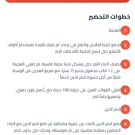
خطوات التحضير
العجينة
1
نجمع خليط الطحين والملح في وعاء، ثم نفرك بالزبدة باستخدام أطراف
2
الأصابع حتى يُصبح الخليط كأنه فتات الخبز
نضيف الماء البارد حتى يتشكل لدينا عجينة قاسية، ثم ضعي العجينة
3
على 12 قالب مدهون بحجم (7 سم)، مع تفريغ العجين من الوسط
قليلاً من أجل حشوة قمر الدين لاحقاً
انقلي القوالب للفرن على حرارة 180 درجة حتى تُصبح بلون ذهبي،
4
وضعيها جانباً لتبرد
قمر الدين
5
نضع قمر الدين بالماء بين عشية وضحاها، ثم نضع قمر الدين مع الماء
6
المنقوع بمقلاة مناسبة على نار متوسطة، ونحرك حتى يذوب قمر