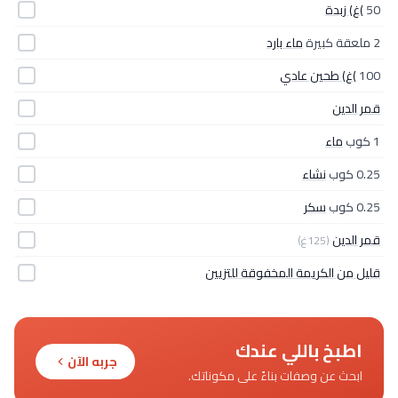
50
)غ) زبدة
2 ملعقة كبيرة
ماء بارد
100
)غ) طحين عادي
قمر الدين
1 كوب
ماء
0.25 كوب
نشاء
0.25 كوب
سكر
قمر الدين
(125غ)
قليل من الكريمة المخفوقة للتزيين
اطبخ باللي عندك
جربه الآن
ابحث عن وصفات بناءً على مكوناتك.