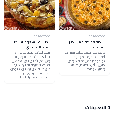
2026-07-08
2026-07-08
سلطة فواكه قمر الدين
الدبيازة السعودية .. حلا
المجفف
العيد التقليدي
طريقة عمل سلطة فواكه قمر الدين
تشتهر المائدة السعودية في أول
المجفف خطوة بخطوة. وصفة
أيام العيد بمائدة حافلة وشهية،
سهلة ومجرّبة من مطبخ دلوقتي
ومن أهم الأطباق التي تقدم على
تكفي 6 أفراد، بمقادير دقيقة
المائدة السعودية الديبازة الديبازة
وخطوات واضحة.
طبق حلا تقليدي وشعبي سعودي،
طعمه شهي وغني، جربيه
واستمتعي مع أفراد العائلة
0 التعليقات