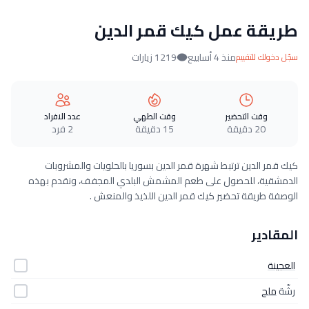
طريقة عمل كيك قمر الدين
منذ 4 أسابيع
1219 زيارات
سجّل دخولك للتقييم
وقت التحضير
وقت الطهي
عدد الافراد
20 دقيقة
15 دقيقة
2 فرد
كيك قمر الدين ترتبط شهرة قمر الدين بسوريا بالحلويات والمشروبات
الدمشقية، للحصول على طعم المشمش البلدي المجفف، ونقدم بهذه
الوصفة طريقة تحضير كيك قمر الدين اللذيذ والمنعش .
المقادير
العجينة
رشّة
ملح