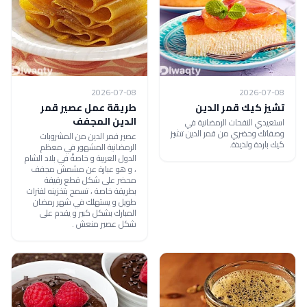
2026-07-08
2026-07-08
تشيز كيك قمر الدين
طريقة عمل عصير قمر
الدين المجفف
استعيدي النفحات الرمضانية في
وصفاتك وحضري من قمر الدين تشيز
عصير قمر الدين من المشروبات
كيك باردة ولذيذة.
الرمضانية المشهور في معظم
الدول العربية و خاصةً في بلاد الشام
، و هو عبارة عن مشمش مجفف
محضر على شكل قطع رقيقة
بطريقة خاصة ، تسمح بتخزينه لفترات
طويل و يستهلك في شهر رمضان
المبارك بشكل كبير و يقدم على
شكل عصير منعش .