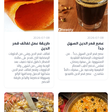
2026-07-08
2026-07-08
عصير قمر الدين السهل
طريقة عمل لفائف قمر
جداً
الدين
عصير قمر الدين السهل جداً .. من
لفائف قمر الدين وهي من الحلويات
المشروبات الرمضانية التقليدية
الرمضانية التي تقدم على مائدة
المشهورة على سفرة رمضان،
الافطار كطبق تحلية خفيف بعد
تعلمي تحضير أطيب العصائر
الوجبة وهي من اشهى والذ
الطبيعية وقدميه على سفرتك دائماً
الحلوويات وتتميز لفائف قمر الدين
شاهدي: عصير قمر الدين بالفيديو
بشكلها الجميل ومذاقها الرائع
وسهولة تحضيرها واليكم طريقة
التحضير