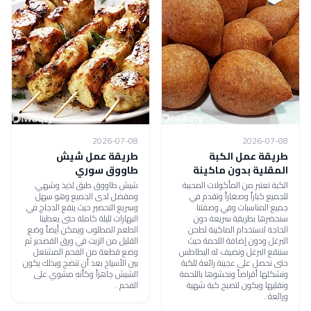
2026-07-08
2026-07-08
طريقة عمل الكبة
طريقة عمل شيش
المقلية بدون ماكينة
طاووق سوري
الكبة تعتبر من المأكولات المحببة
شيش طاووق طبق لذيذ وشهي
للجميع كباراً وصغاراً وتقدم في
ومفضل لدى الجميع وهو سهل
جميع المناسبات وفي وصفتنا
وسريع التحضير حيث ينقع الدجاج في
سنحضرها بطريقة سريعة دون
البهارات لليلة كاملة حتى يعطينا
الحاجة لاستخدام الماكينة لطحن
الطعم المطلوب ويمكن أيضاً وضع
البرغل ودون إضافة اللحمة حيث
القليل من الزيت في ورق القصدير ثم
سننقع البرغل ونضيف له البطاطس
وضع قطعة من الفحم المشتعل
حتى نحصل على عجينة رائعة للكبة
بين الأسياخ بعد أن تنضج وبذلك يكون
ونشكلها أقراصاً ونحشوها باللحمة
الشيش جاهزاً وكأنه مشوي على
ونقليها ويكون لتصبح كبة شهية
الفحم .
ورائعة .