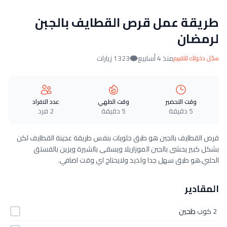
طريقة عمل قرص القطايف بالجبن
لرمضان
منذ 4 أسابيع
1323 زيارات
سجّل دخولك للتقييم
وقت التحضير
وقت الطهي
عدد الافراد
5 دقيقة
5 دقيقة
2 فرد
قرص القطايف بالجبن هو طبق حلويات بنفس طريقة عجينة القطايف لكن
بشكل كبير يحشى بالجبن الموزاريلا ويسقى بالشيرة ويزين بالفستق
الحلبي،هو طبق سهل جدا ولذيذ ولايحتاج اي وقت اضافي.
المقادير
2 كوب
طحين