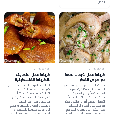
بالقطر .
2026-07-08
2026-07-08
طريقة عمل شرحات لحمة
طريقة عمل القطايف
مع صوص الفطر
بالطريقة الفلسطينية
شرحات اللحمة مع صوص الفطر من
القطايف بالطريقة الفلسطينية ، تقدم
الوصفات التي يمكنكم تحضيرها عند
لكم هذه الوصفة طريقة تحضير
العودة متعبين من العمل فهي
القطايف الفلسطينية اللذيذة أينما
سهلة وسريعة ومذاقها لذيذ ويحبها
كنتم وبمكونات موجودة في كل
الأطفال وجميع أفراد العائلة ويمكن
بيت فهي تتكون من الحليب
تقديمها على الغداء أو العشاء
والسميد والطحين والخميرة والبيكنغ
وهي تتكون من شرحات اللحم مع
باودر ثم يتم حشوها بالقشطة أو
صوص من الفطر والكريمة والصويا
الجوز المفروم ومن ثم قليها بالزيت