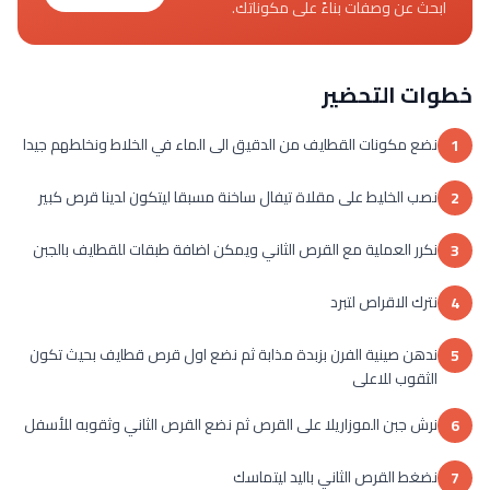
ابحث عن وصفات بناءً على مكوناتك.
خطوات التحضير
نضع مكونات القطايف من الدقيق الى الماء في الخلاط ونخلطهم جيدا
1
نصب الخليط على مقلاة تيفال ساخنة مسبقا ليتكون لدينا قرص كبير
2
نكرر العملية مع القرص الثاني ويمكن اضافة طبقات للقطايف بالجبن
3
نترك الاقراص لتبرد
4
ندهن صينية الفرن بزبدة مذابة ثم نضع اول قرص قطايف بحيث تكون
5
الثقوب للاعلى
نرش جبن الموزاريلا على القرص ثم نضع القرص الثاني وثقوبه للأسفل
6
نضغط القرص الثاني باليد ليتماسك
7