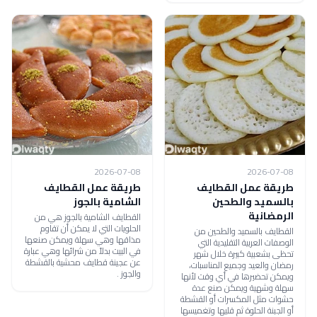
2026-07-08
2026-07-08
طريقة عمل القطايف
طريقة عمل القطايف
بالسميد والطحين
الشامية بالجوز
الرمضانية
القطايف الشامية بالجوز هي من
الحلويات التي لا يمكن أن تقاوم
القطايف بالسميد والطحين من
مذاقها وهي سهلة ويمكن صنعها
الوصفات العربية التقليدية التي
في البيت بدلاً من شرائها وهي عبارة
تحظى بشعبية كبيرة خلال شهر
عن عجينة قطايف محشية بالقشطة
رمضان والعيد وجميع المناسبات،
والجوز .
ويمكن تحضيرها في أي وقت لأنها
سهلة وشهية ويمكن صنع عدة
حشوات مثل المكسرات أو القشطة
أو الجبنة الحلوة ثم قليها وتغميسها