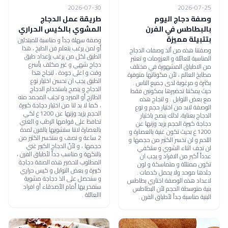
2026-07-30
2026-07-25
وصفة دجاج اليوم
طريقة عمل الدجاج
بالبطاطس في الفرن
المشوي بالكيس الحراري
بتتبيلة مميزة
وصفة سهلة جداً و مناسبة للمبتدئين
أو لمن يرغب بتعلم فن الطبخ ، هذا
وصفتنا هذه من ألذ وصفات الدجاج
الطبق لكل من يرغب بإعداد طبق
المناسبة للعائلة و العزومات و تعتبر
دجاج شهي و غير مكلف بأسرع
من الاطباق المشهورة في مختلف
وقت و اعلى جودة ، لنجاح هذا
مطابخ العالم ، لأن مكوناتها متوفرة
الطبق يجب ان نحسن اختيار نوع
بكثرة و مرغوبة لدى جميع الناس .
الدجاج و ينصح باستخدام الدجاج
حيث يمكننا تحضيرها بمكونين فقط
الطازج أو المبرد و تجنب المجمد منه
مع بعض التوابل . و لنجاح هذه
، كما لا بد لنا من اختيار دجاجة كبيرة
الوصفة لابد من اختيار حجم و نوع
الحجم يزيد وزنها عن 1200غ لكي
الدجاج بعناية، لذلك ينصح باختيار
تحافظ على قوامها الرطب و الغني
دجاجة كبيرة الحجم يزيد وزنها عن
بالعصارة لاننا سنشويها بالفرن لمدة
1200غ بحيث تكون غنية بالعصارة و
2 ساعة و نصف و ستخسر الكثير من
اللحم و لن تخسر الكثير من حجمها و
حجمها ، و لأنّ الدجاج الكبير غني
لن تجف اثناء الشوي و ستكفي
بالنكهة و مناسب جداً لأطباق الفرن ،
عدداً أكبر من الافراد و يجب ان
المطلوب لتحضير هذه الصفة دجاجة
تكون ممتلئة و متماسكة و لون
كبيرة و بعض التوابل و كيس حراري
جلدها موحد ولا يحمل كدمات .
و سنحصل على الذ دجاجة مشوية
لاعداد هذه الوصفة اختاري بطاطس
سنفخر بها أمام الأصدقاء أو افراد
بنية متوسطة الحجم لأن البطاطس
االعائلة .
البنية مناسبة جداً لأطباق الفرن .