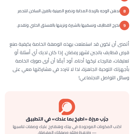
ندهن الوجه بالزبدة المذابة ونضع الصينية بالفرن الساخن لتتحمر
8
نخرج القطايف ونسقيها بالشيرة ونزينها بالفستق الحلبي وتقدم.
9
أتمنى أن تكون قد استمتعت بهذه الوصفة الخاصة بكيفية صنع
قرص قطايف بالجبن لشهر رمضان. إذا كان لديك أي أسئلة أو
تعليقات، فالرجاء تركها أدناه. أود أيضًا أن أرى صورك الخاصة
بأجهزتك اللوحية الجاهزة، لذا لا تتردد في مشاركتها معي على
وسائل التواصل الاجتماعي!
جرّب ميزة «اطبخ بما عندك» في التطبيق
اكتب المكونات الموجودة في بيتك وهنقترح عليك وصفات تناسبها
— واحفظ وقيّم وصفاتك المفضلة.